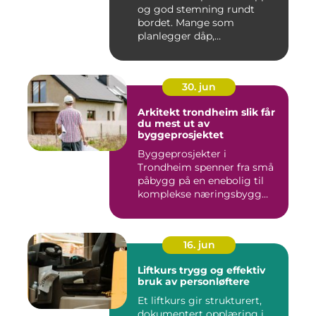
og god stemning rundt
bordet. Mange som
planlegger dåp,
konfirmasjon, bu...
30. jun
Arkitekt trondheim slik får
du mest ut av
byggeprosjektet
Byggeprosjekter i
Trondheim spenner fra små
påbygg på en enebolig til
komplekse næringsbygg
med høye...
16. jun
Liftkurs trygg og effektiv
bruk av personløftere
Et liftkurs gir strukturert,
dokumentert opplæring i