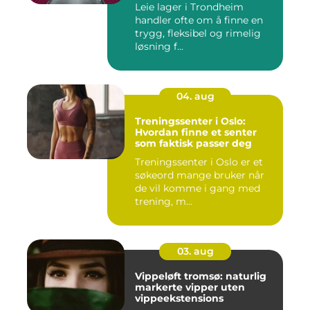
Leie lager i Trondheim
handler ofte om å finne en
trygg, fleksibel og rimelig
løsning f...
04. aug
Treningssenter i Oslo:
Hvordan finne et senter
som faktisk passer deg
Treningssenter i Oslo er et
søkeord mange bruker når
de vil komme i gang med
trening, m...
03. aug
Vippeløft tromsø: naturlig
markerte vipper uten
vippeekstensions