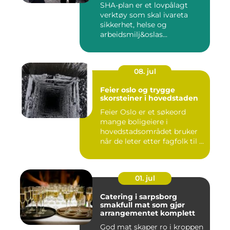
SHA-plan er et lovpålagt
verktøy som skal ivareta
sikkerhet, helse og
arbeidsmilj&oslas...
08. jul
Feier oslo og trygge
skorsteiner i hovedstaden
Feier Oslo er et søkeord
mange boligeiere i
hovedstadsområdet bruker
når de leter etter fagfolk til ...
01. jul
Catering i sarpsborg
smakfull mat som gjør
arrangementet komplett
God mat skaper ro i kroppen