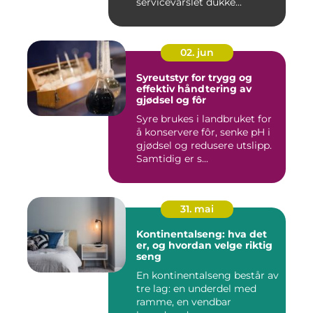
servicevarslet dukke...
02. jun
Syreutstyr for trygg og
effektiv håndtering av
gjødsel og fôr
Syre brukes i landbruket for
å konservere fôr, senke pH i
gjødsel og redusere utslipp.
Samtidig er s...
31. mai
Kontinentalseng: hva det
er, og hvordan velge riktig
seng
En kontinentalseng består av
tre lag: en underdel med
ramme, en vendbar