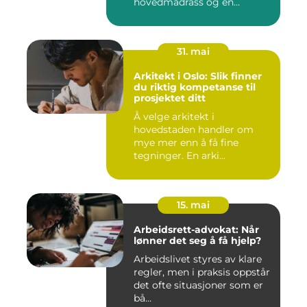
hovedmadrass og en
overmadra...
31. mai
Arkitekt i Oslo: Slik finner
du riktig kompetanse til
prosjektet ditt
Å velge arkitekt i
hovedstaden handler om
mye mer enn å få fine
tegninger. En arki...
15. mai
Arbeidsrett-advokat: Når
lønner det seg å få hjelp?
Arbeidslivet styres av klare
regler, men i praksis oppstår
det ofte situasjoner som er
bå...