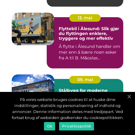
13. mai
Flyttebil i Ålesund: Slik gjør
du flyttingen enklere,
tryggere og mer effektiv
Å flytte i Ålesund handler om
mer enn å bære noen esker
fra A til B. M&oslas...
09. mai
Stålbygg for moderne
næring, industri og
På vores website bruges cookies til at huske dine
landbruk
indstillinger, statistik og personalisering af indhold og
stålbygg er i ferd med å bli
annoncer. Denne information deles med tredjepart. Ved
en foretrukket løsning for
fortsat brug af websiden godkender du cookiepolitikken.
mange som skal oppføre nye
haller, lagerbygg...
Ok
Privatlivspolitik