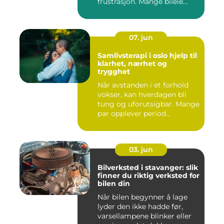
frustrasjon. Mange bileie...
07. jun
Samlivsterapi i oslo hjelp til
klarhet, nærhet og
trygghet
Når avstanden i et forhold
vokser, kan hverdagen bli
tung og uforutsigbar. Mange
par opplever period...
03. jun
Bilverksted i stavanger: slik
finner du riktig verksted for
bilen din
Når bilen begynner å lage
lyder den ikke hadde før,
varsellampene blinker eller