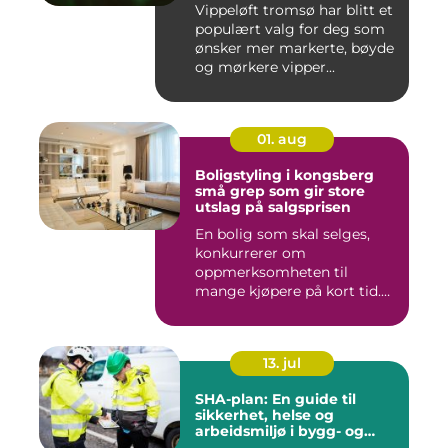
Vippeløft tromsø har blitt et
populært valg for deg som
ønsker mer markerte, bøyde
og mørkere vipper...
01. aug
Boligstyling i kongsberg
små grep som gir store
utslag på salgsprisen
En bolig som skal selges,
konkurrerer om
oppmerksomheten til
mange kjøpere på kort tid.
Bilder på Fi...
13. jul
SHA-plan: En guide til
sikkerhet, helse og
arbeidsmiljø i bygg- og
anleggsprosjekter