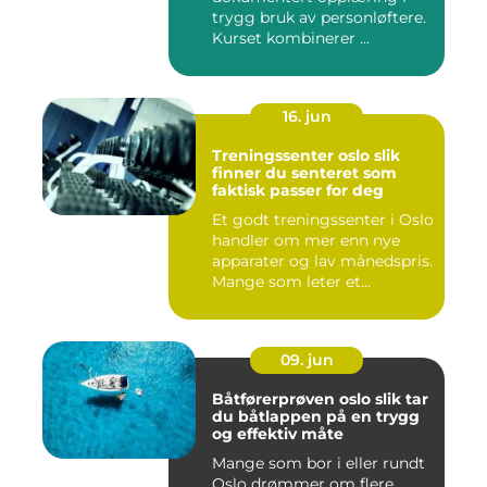
trygg bruk av personløftere.
Kurset kombinerer ...
16. jun
Treningssenter oslo slik
finner du senteret som
faktisk passer for deg
Et godt treningssenter i Oslo
handler om mer enn nye
apparater og lav månedspris.
Mange som leter et...
09. jun
Båtførerprøven oslo slik tar
du båtlappen på en trygg
og effektiv måte
Mange som bor i eller rundt
Oslo drømmer om flere