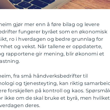
eim gjør mer enn å føre bilag og levere
edrifter fungerer byrået som en økonomisk
sikt, ro i hverdagen og bedre grunnlag for
het og vekst. Når tallene er oppdaterte,
 og rapportene gir mening, blir økonomi et
lastning.
eim, fra små håndverksbedrifter til
ologi og tjenesteyting, kan riktig samarbei
e forskjellen på kontroll og kaos. Spørsmål
or ikke om de skal bruke et byrå, men hvilket
hverdagen deres.