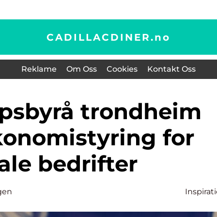
CADILLACDINER.
no
Reklame
Om Oss
Cookies
Kontakt Oss
konomistyring for
ale bedrifter
gen
Inspirat