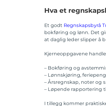
Hva et regnskaps
Et godt
Regnskapsbyrå 
bokføring og lønn. Det g
at daglig leder slipper å b
Kjerneoppgavene handler
– Bokføring og avstemm
– Lønnskjøring, feriepen
– Årsregnskap, noter og 
– Løpende rapportering ti
I tillegg kommer praktisk