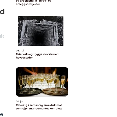
og arbeidsmiljø i bygg- og
anleggsprosjekter
ed
ik
08. jul
Feier oslo og trygge skorsteiner i
hovedstaden
01. jul
Catering i sarpsborg smakfull mat
som gjør arrangementet komplett
ge