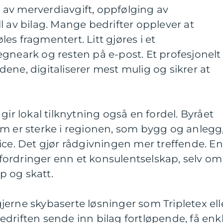
av merverdiavgift, oppfølging av
l av bilag. Mange bedrifter opplever at
es fragmentert. Litt gjøres i et
gneark og resten på e-post. Et profesjonelt
ene, digitaliserer mest mulig og sikrer at
gir lokal tilknytning også en fordel. Byrået
om er sterke i regionen, som bygg og anlegg
ice. Det gjør rådgivningen mer treffende. En
ordringer enn et konsulentselskap, selv om
 og skatt.
erne skybaserte løsninger som Tripletex ell
driften sende inn bilag fortløpende, få enk