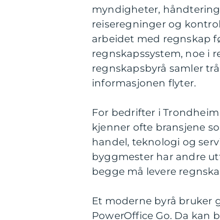
myndigheter, håndtering 
reiseregninger og kontrol
arbeidet med regnskap føl
regnskapssystem, noe i re
regnskapsbyrå samler tråd
informasjonen flyter.
For bedrifter i Trondheim 
kjenner ofte bransjene s
handel, teknologi og serv
byggmester har andre utf
begge må levere regnskap
Et moderne byrå bruker gj
PowerOffice Go. Da kan be