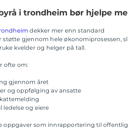
byrå i trondheim bør hjelpe m
Trondheim
dekker mer enn standard
ir støtte gjennom hele økonomiprosessen, sl
ruke kvelder og helger på tall.
 ofte om:
ing gjennom året
ger og oppfølging av ansatte
skattemelding
l ledelse og eiere
e oppgaver som innrapportering til offentli