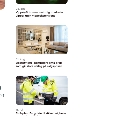
03. aug
Vippeløft tromsø: naturlig markerte
vipper uten vippeekstensions
01. aug
Boligstyling i kongsberg små grep
som gir store utslag på salgsprisen
d
et
13. jul
SHA-plan: En guide til sikkerhet, helse