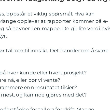
ass, oppstår et viktig spørsmål: Hva kan
 Mange opplever at rapporter kommer på e-
g så havner i en mappe. De gir lite verdi hvi
yr.
r tall om til innsikt. Det handler om å svare
 på hver kunde eller hvert prosjekt?
lere nå, eller bør vi vente?
strammere enn resultatet tilsier?
r mest, og kan noe gjøres med det?
 forståelse for tall og for drift. Mange