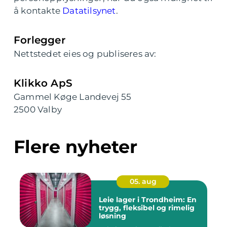
å kontakte
Datatilsynet
.
Forlegger
Nettstedet eies og publiseres av:
Klikko ApS
Gammel Køge Landevej 55
2500 Valby
Flere nyheter
05. aug
Leie lager i Trondheim: En
trygg, fleksibel og rimelig
løsning