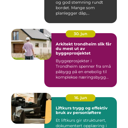
og god stemning rundt
bordet. Mange som
planlegger dåp,
konfirmasjon, bu...
30. jun
Arkitekt trondheim slik får
du mest ut av
byggeprosjektet
Byggeprosjekter i
Trondheim spenner fra små
påbygg på en enebolig til
komplekse næringsbygg
med høye...
16. jun
Liftkurs trygg og effektiv
bruk av personløftere
Et liftkurs gir strukturert,
dokumentert opplæring i