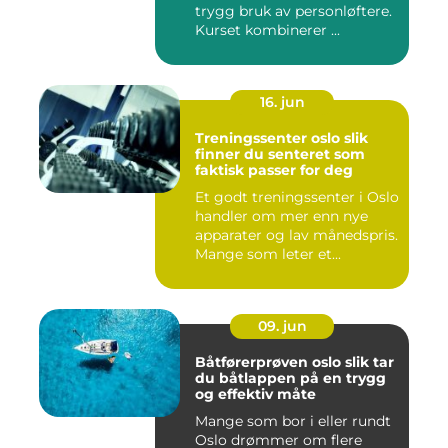
trygg bruk av personløftere.
Kurset kombinerer ...
16. jun
Treningssenter oslo slik
finner du senteret som
faktisk passer for deg
Et godt treningssenter i Oslo
handler om mer enn nye
apparater og lav månedspris.
Mange som leter et...
09. jun
Båtførerprøven oslo slik tar
du båtlappen på en trygg
og effektiv måte
Mange som bor i eller rundt
Oslo drømmer om flere