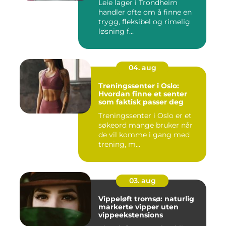
Leie lager i Trondheim
handler ofte om å finne en
trygg, fleksibel og rimelig
løsning f...
04. aug
Treningssenter i Oslo:
Hvordan finne et senter
som faktisk passer deg
Treningssenter i Oslo er et
søkeord mange bruker når
de vil komme i gang med
trening, m...
03. aug
Vippeløft tromsø: naturlig
markerte vipper uten
vippeekstensions