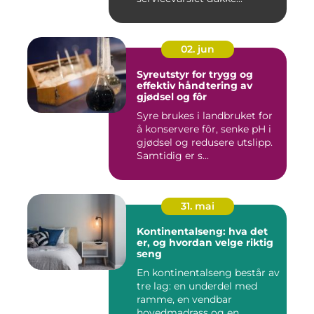
02. jun
Syreutstyr for trygg og
effektiv håndtering av
gjødsel og fôr
Syre brukes i landbruket for
å konservere fôr, senke pH i
gjødsel og redusere utslipp.
Samtidig er s...
31. mai
Kontinentalseng: hva det
er, og hvordan velge riktig
seng
En kontinentalseng består av
tre lag: en underdel med
ramme, en vendbar
hovedmadrass og en