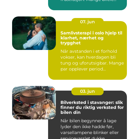
07. jun
Samlivsterapi i oslo hjelp til
klarhet, nærhet og
trygghet
Når avstanden i et forhold
vokser, kan hverdagen bli
tung og uforutsigbar. Mange
par opplever period...
03. jun
Bilverksted i stavanger: slik
finner du riktig verksted for
bilen din
Når bilen begynner å lage
lyder den ikke hadde før,
varsellampene blinker eller
servicevarslet dukke...