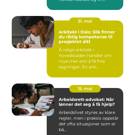
overmadra...
31. mai
Arkitekt i Oslo: Slik finner
du riktig kompetanse til
prosjektet ditt
Å velge arkitekt i
hovedstaden handler om
mye mer enn å få fine
tegninger. En arki...
15. mai
Arbeidsrett-advokat: Når
lønner det seg å få hjelp?
Arbeidslivet styres av klare
regler, men i praksis oppstår
det ofte situasjoner som er
bå...