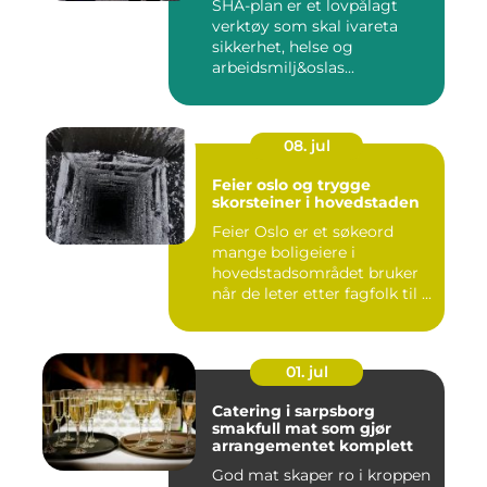
SHA-plan er et lovpålagt
verktøy som skal ivareta
sikkerhet, helse og
arbeidsmilj&oslas...
08. jul
Feier oslo og trygge
skorsteiner i hovedstaden
Feier Oslo er et søkeord
mange boligeiere i
hovedstadsområdet bruker
når de leter etter fagfolk til ...
01. jul
Catering i sarpsborg
smakfull mat som gjør
arrangementet komplett
God mat skaper ro i kroppen