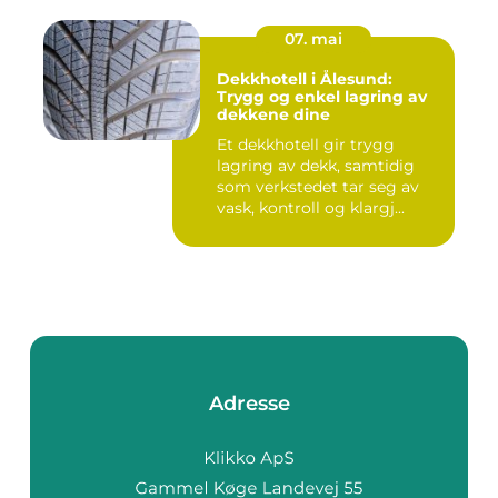
07. mai
Dekkhotell i Ålesund:
Trygg og enkel lagring av
dekkene dine
Et dekkhotell gir trygg
lagring av dekk, samtidig
som verkstedet tar seg av
vask, kontroll og klargj...
Adresse