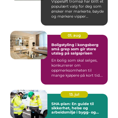
Vippeløft tromsø har blitt et
populært valg for deg som
ønsker mer markerte, bøyde
og mørkere vipper...
01. aug
Boligstyling i kongsberg
små grep som gir store
utslag på salgsprisen
En bolig som skal selges,
konkurrerer om
oppmerksomheten til
mange kjøpere på kort tid.
Bilder på Fi...
13. jul
SHA-plan: En guide til
sikkerhet, helse og
arbeidsmiljø i bygg- og
anleggsprosjekter