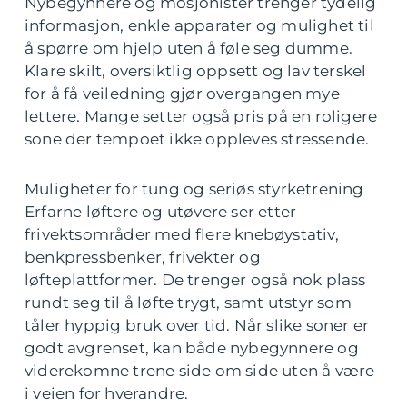
Nybegynnere og mosjonister trenger tydelig
informasjon, enkle apparater og mulighet til
å spørre om hjelp uten å føle seg dumme.
Klare skilt, oversiktlig oppsett og lav terskel
for å få veiledning gjør overgangen mye
lettere. Mange setter også pris på en roligere
sone der tempoet ikke oppleves stressende.
Muligheter for tung og seriøs styrketrening
Erfarne løftere og utøvere ser etter
frivektsområder med flere knebøystativ,
benkpressbenker, frivekter og
løfteplattformer. De trenger også nok plass
rundt seg til å løfte trygt, samt utstyr som
tåler hyppig bruk over tid. Når slike soner er
godt avgrenset, kan både nybegynnere og
viderekomne trene side om side uten å være
i veien for hverandre.