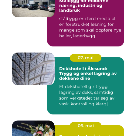
Stålbygg for moderne
næring, industri og
landbruk
stålbygg er i ferd med å bli
en foretrukket løsning for
mange som skal oppføre nye
haller, lagerbygg...
07. mai
Dekkhotell i Ålesund:
Trygg og enkel lagring av
dekkene dine
Et dekkhotell gir trygg
lagring av dekk, samtidig
som verkstedet tar seg av
vask, kontroll og klargj...
06. mai