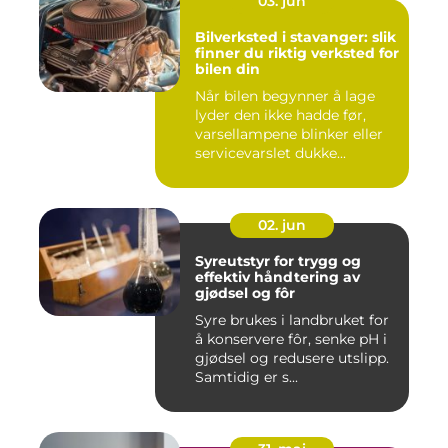
03. jun
Bilverksted i stavanger: slik
finner du riktig verksted for
bilen din
Når bilen begynner å lage
lyder den ikke hadde før,
varsellampene blinker eller
servicevarslet dukke...
02. jun
Syreutstyr for trygg og
effektiv håndtering av
gjødsel og fôr
Syre brukes i landbruket for
å konservere fôr, senke pH i
gjødsel og redusere utslipp.
Samtidig er s...