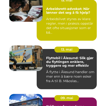
15. mai
Arbeidsrett-advokat: Når
lønner det seg å få hjelp?
Arbeidslivet styres av klare
regler, men i praksis oppstår
det ofte situasjoner som er
bå...
13. mai
Flyttebil i Ålesund: Slik gjør
du flyttingen enklere,
tryggere og mer effektiv
Å flytte i Ålesund handler om
mer enn å bære noen esker
fra A til B. M&oslas...
09. mai