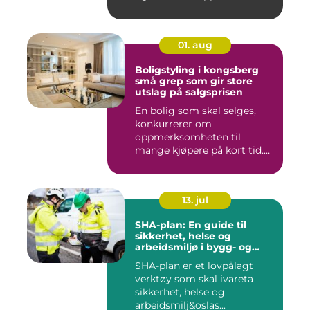
01. aug
Boligstyling i kongsberg
små grep som gir store
utslag på salgsprisen
En bolig som skal selges,
konkurrerer om
oppmerksomheten til
mange kjøpere på kort tid.
Bilder på Fi...
13. jul
SHA-plan: En guide til
sikkerhet, helse og
arbeidsmiljø i bygg- og
anleggsprosjekter
SHA-plan er et lovpålagt
verktøy som skal ivareta
sikkerhet, helse og
arbeidsmilj&oslas...