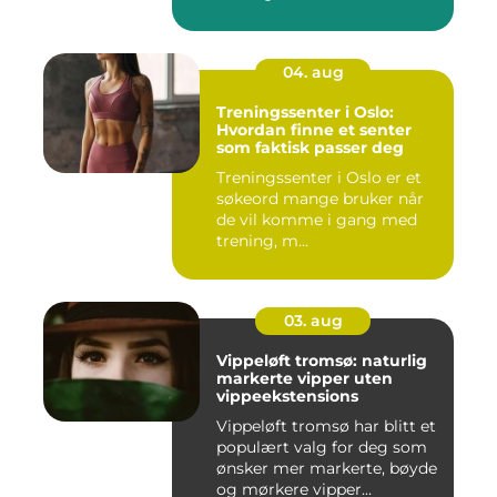
04. aug
Treningssenter i Oslo:
Hvordan finne et senter
som faktisk passer deg
Treningssenter i Oslo er et
søkeord mange bruker når
de vil komme i gang med
trening, m...
03. aug
Vippeløft tromsø: naturlig
markerte vipper uten
vippeekstensions
Vippeløft tromsø har blitt et
populært valg for deg som
ønsker mer markerte, bøyde
og mørkere vipper...