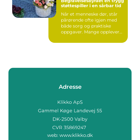
Begravelsesbyrået en trygg
støttespiller i en sårbar tid
Når et menneske dør, står
pårørende ofte igjen med
både sorg og praktiske
oppgaver. Mange opplever
a...
Adresse
web:
www.klikko.dk