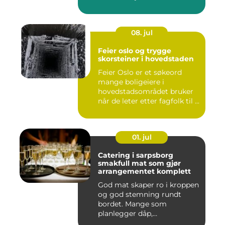
08. jul
Feier oslo og trygge
skorsteiner i hovedstaden
Feier Oslo er et søkeord
mange boligeiere i
hovedstadsområdet bruker
når de leter etter fagfolk til ...
01. jul
Catering i sarpsborg
smakfull mat som gjør
arrangementet komplett
God mat skaper ro i kroppen
og god stemning rundt
bordet. Mange som
planlegger dåp,
konfirmasjon, bu...