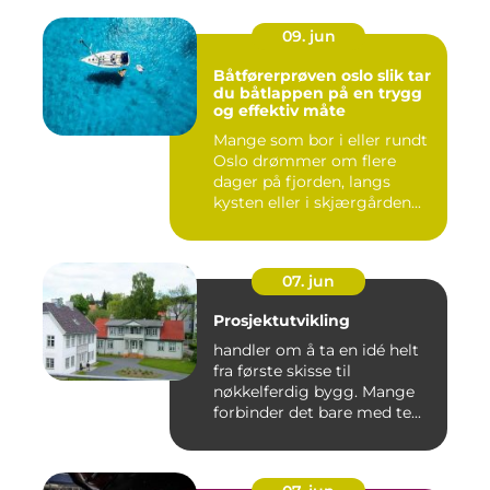
09. jun
Båtførerprøven oslo slik tar
du båtlappen på en trygg
og effektiv måte
Mange som bor i eller rundt
Oslo drømmer om flere
dager på fjorden, langs
kysten eller i skjærgården...
07. jun
Prosjektutvikling
handler om å ta en idé helt
fra første skisse til
nøkkelferdig bygg. Mange
forbinder det bare med te...