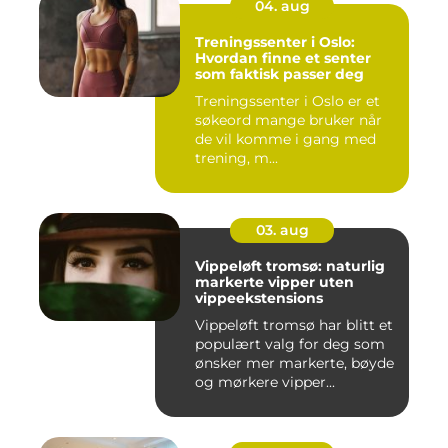
04. aug
Treningssenter i Oslo:
Hvordan finne et senter
som faktisk passer deg
Treningssenter i Oslo er et
søkeord mange bruker når
de vil komme i gang med
trening, m...
03. aug
Vippeløft tromsø: naturlig
markerte vipper uten
vippeekstensions
Vippeløft tromsø har blitt et
populært valg for deg som
ønsker mer markerte, bøyde
og mørkere vipper...