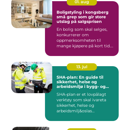
01. aug
Boligstyling i kongsberg
små grep som gir store
utslag på salgsprisen
En bolig som skal selges,
konkurrerer om
oppmerksomheten til
mange kjøpere på kort tid.
Bilder på Fi...
13. jul
SHA-plan: En guide til
sikkerhet, helse og
arbeidsmiljø i bygg- og
anleggsprosjekter
SHA-plan er et lovpålagt
verktøy som skal ivareta
sikkerhet, helse og
arbeidsmilj&oslas...