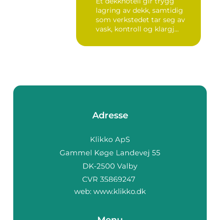
Et dekkhotell gir trygg
lagring av dekk, samtidig
som verkstedet tar seg av
vask, kontroll og klargj...
Adresse
web:
www.klikko.dk
Menu