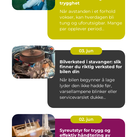
trygghet
Når avstanden i et forhold
vokser, kan hverdagen bli
tung og uforutsigbar. Mange
par opplever period...
03. jun
Bilverksted i stavanger: slik
finner du riktig verksted for
bilen din
Når bilen begynner å lage
lyder den ikke hadde før,
varsellampene blinker eller
servicevarslet dukke...
02. jun
Syreutstyr for trygg og
effektiv håndtering av