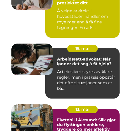
prosjektet ditt
Å velge arkitekt i
hovedstaden handler om
mye mer enn å få fine
tegninger. En arki...
15. mai
Arbeidsrett-advokat: Når
lønner det seg å få hjelp?
Arbeidslivet styres av klare
regler, men i praksis oppstår
det ofte situasjoner som er
bå...
13. mai
Flyttebil i Ålesund: Slik gjør
du flyttingen enklere,
tryggere og mer effektiv