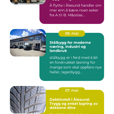
Å flytte i Ålesund handler om
mer enn å bære noen esker
fra A til B. M&oslas...
09. mai
Stålbygg for moderne
næring, industri og
landbruk
stålbygg er i ferd med å bli
en foretrukket løsning for
mange som skal oppføre nye
haller, lagerbygg...
07. mai
Dekkhotell i Ålesund:
Trygg og enkel lagring av
dekkene dine