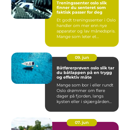
Treningssenter oslo slik
finner du senteret som
faktisk passer for deg
Et godt treningssenter i Oslo
handler om mer enn nye
apparater og lav månedspris.
Mange som leter et...
09. jun
Båtførerprøven oslo slik tar
du båtlappen på en trygg
og effektiv måte
Mange som bor i eller rundt
Oslo drømmer om flere
dager på fjorden, langs
kysten eller i skjærgården...
07. jun