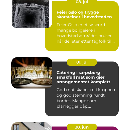
08. jul
Feier oslo og trygge
skorsteiner i hovedstaden
Feier Oslo er et søkeord
mange boligeiere i
hovedstadsområdet bruker
når de leter etter fagfolk til ...
01. jul
Catering i sarpsborg
smakfull mat som gjør
arrangementet komplett
God mat skaper ro i kroppen
og god stemning rundt
bordet. Mange som
planlegger dåp,
konfirmasjon, bu...
30. jun