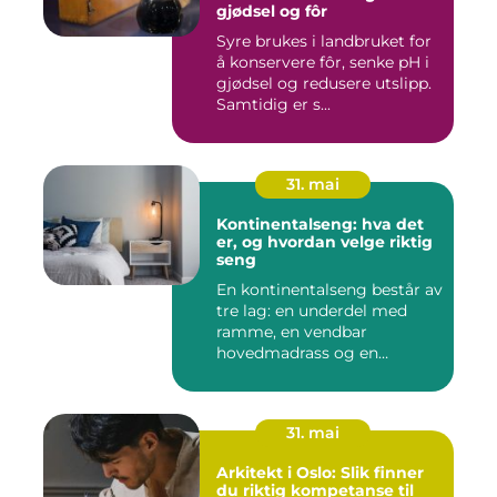
gjødsel og fôr
Syre brukes i landbruket for
å konservere fôr, senke pH i
gjødsel og redusere utslipp.
Samtidig er s...
31. mai
Kontinentalseng: hva det
er, og hvordan velge riktig
seng
En kontinentalseng består av
tre lag: en underdel med
ramme, en vendbar
hovedmadrass og en
overmadra...
31. mai
Arkitekt i Oslo: Slik finner
du riktig kompetanse til