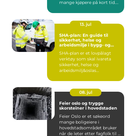
mange kjøpere på kort tid.
Bilder på Fi...
13. jul
SHA-plan: En guide til
sikkerhet, helse og
arbeidsmiljø i bygg- og
anleggsprosjekter
SHA-plan er et lovpålagt
verktøy som skal ivareta
sikkerhet, helse og
arbeidsmilj&oslas...
08. jul
Feier oslo og trygge
skorsteiner i hovedstaden
Feier Oslo er et søkeord
mange boligeiere i
hovedstadsområdet bruker
når de leter etter fagfolk til ...