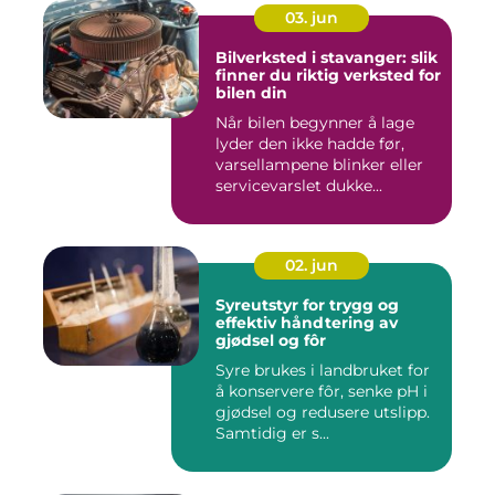
03. jun
Bilverksted i stavanger: slik
finner du riktig verksted for
bilen din
Når bilen begynner å lage
lyder den ikke hadde før,
varsellampene blinker eller
servicevarslet dukke...
02. jun
Syreutstyr for trygg og
effektiv håndtering av
gjødsel og fôr
Syre brukes i landbruket for
å konservere fôr, senke pH i
gjødsel og redusere utslipp.
Samtidig er s...