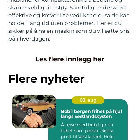
skaper veldig lite støy. Samtidig er de svært
effektive og krever lite vedlikehold, så de kan
holde i lang tid uten problemer. Her er du
sikker på å ha en maskin som du vil sette pris
på i hverdagen.
Les flere innlegg her
Flere nyheter
08. aug
Bobil bergen frihet på hjul
langs vestlandskysten
Å reise med bobil gir en
frihet som passer ekstra
godt til Vestlandet. Hele