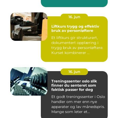
med høye...
16. jun
Liftkurs trygg og effektiv
bruk av personløftere
Et liftkurs gir strukturert,
dokumentert opplæring i
trygg bruk av personløftere.
Kurset kombinerer ...
16. jun
Treningssenter oslo slik
finner du senteret som
faktisk passer for deg
Et godt treningssenter i Oslo
handler om mer enn nye
apparater og lav månedspris.
Mange som leter et...