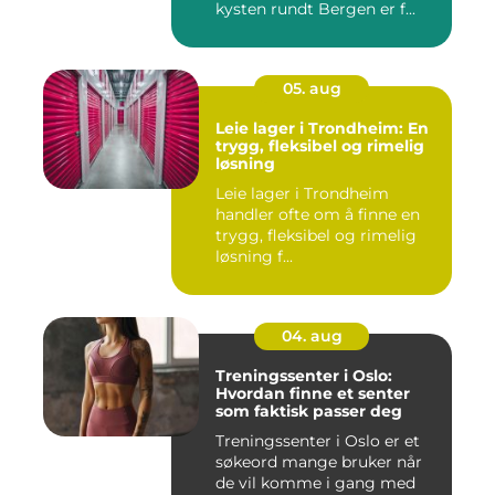
kysten rundt Bergen er f...
05. aug
Leie lager i Trondheim: En
trygg, fleksibel og rimelig
løsning
Leie lager i Trondheim
handler ofte om å finne en
trygg, fleksibel og rimelig
løsning f...
04. aug
Treningssenter i Oslo:
Hvordan finne et senter
som faktisk passer deg
Treningssenter i Oslo er et
søkeord mange bruker når
de vil komme i gang med