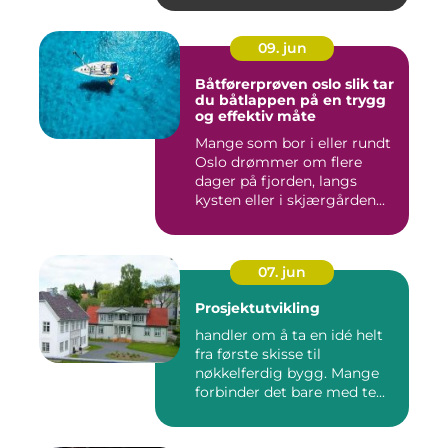
09. jun
Båtførerprøven oslo slik tar
du båtlappen på en trygg
og effektiv måte
Mange som bor i eller rundt
Oslo drømmer om flere
dager på fjorden, langs
kysten eller i skjærgården...
07. jun
Prosjektutvikling
handler om å ta en idé helt
fra første skisse til
nøkkelferdig bygg. Mange
forbinder det bare med te...