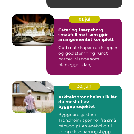
01. jul
Catering i sarpsborg
smakfull mat som gjør
arrangementet komplett
God mat skaper ro i kroppen
og god stemning rundt
bordet. Mange som
planlegger dåp,
konfirmasjon, bu...
30. jun
Arkitekt trondheim slik får
du mest ut av
byggeprosjektet
Byggeprosjekter i
Trondheim spenner fra små
påbygg på en enebolig til
komplekse næringsbygg