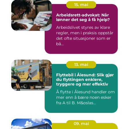
15. mai
Arbeidsrett-advokat: Når
lønner det seg å få hjelp?
Arbeidslivet styres av klare
regler, men i praksis oppstår
det ofte situasjoner som er
bå...
13. mai
Flyttebil i Ålesund: Slik gjør
du flyttingen enklere,
tryggere og mer effektiv
Å flytte i Ålesund handler om
mer enn å bære noen esker
fra A til B. M&oslas...
09. mai