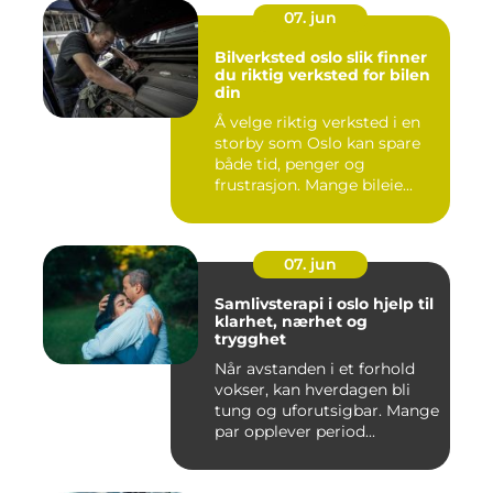
07. jun
Bilverksted oslo slik finner
du riktig verksted for bilen
din
Å velge riktig verksted i en
storby som Oslo kan spare
både tid, penger og
frustrasjon. Mange bileie...
07. jun
Samlivsterapi i oslo hjelp til
klarhet, nærhet og
trygghet
Når avstanden i et forhold
vokser, kan hverdagen bli
tung og uforutsigbar. Mange
par opplever period...