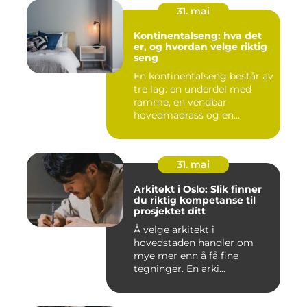
31. mai
Kontinentalseng: hva det
er, og hvordan velge riktig
seng
En kontinentalseng består av
tre lag: en underdel med
ramme, en vendbar
hovedmadrass og en
overmadra...
31. mai
Arkitekt i Oslo: Slik finner
du riktig kompetanse til
prosjektet ditt
Å velge arkitekt i
hovedstaden handler om
mye mer enn å få fine
tegninger. En arki...