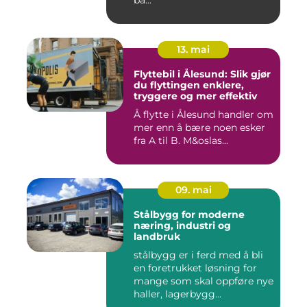
bå...
13. mai
Flyttebil i Ålesund: Slik gjør
du flyttingen enklere,
tryggere og mer effektiv
Å flytte i Ålesund handler om
mer enn å bære noen esker
fra A til B. M&oslas...
09. mai
Stålbygg for moderne
næring, industri og
landbruk
stålbygg er i ferd med å bli
en foretrukket løsning for
mange som skal oppføre nye
haller, lagerbygg...