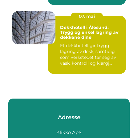
07. mai
Dekkhotell i Ålesund:
Trygg og enkel lagring av
dekkene dine
Et dekkhotell gir trygg
lagring av dekk, samtidig
som verkstedet tar seg av
vask, kontroll og klargj...
Adresse