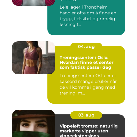
Leie lager i Trondheim
handler ofte om å finne en
trygg, fleksibel og rimelig
løsning f...
04. aug
Treningssenter i Oslo:
Hvordan finne et senter
som faktisk passer deg
Treningssenter i Oslo er et
søkeord mange bruker når
de vil komme i gang med
trening, m...
03. aug
Vippeløft tromsø: naturlig
markerte vipper uten
vippeekstensions