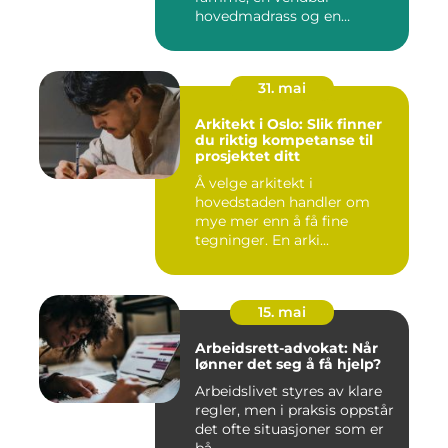
hovedmadrass og en
overmadra...
31. mai
Arkitekt i Oslo: Slik finner
du riktig kompetanse til
prosjektet ditt
Å velge arkitekt i
hovedstaden handler om
mye mer enn å få fine
tegninger. En arki...
15. mai
Arbeidsrett-advokat: Når
lønner det seg å få hjelp?
Arbeidslivet styres av klare
regler, men i praksis oppstår
det ofte situasjoner som er