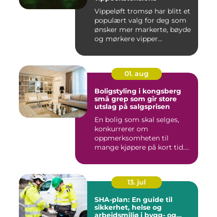
Vippeløft tromsø har blitt et
populært valg for deg som
ønsker mer markerte, bøyde
og mørkere vipper...
01. aug
Boligstyling i kongsberg
små grep som gir store
utslag på salgsprisen
En bolig som skal selges,
konkurrerer om
oppmerksomheten til
mange kjøpere på kort tid.
Bilder på Fi...
13. jul
SHA-plan: En guide til
sikkerhet, helse og
arbeidsmiljø i bygg- og