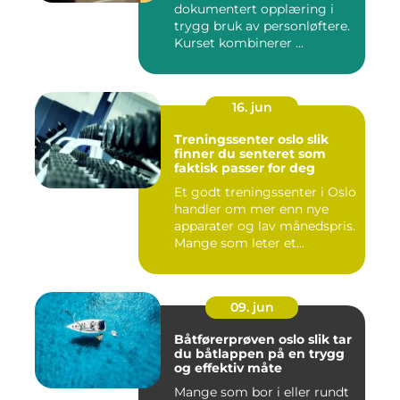
dokumentert opplæring i
trygg bruk av personløftere.
Kurset kombinerer ...
16. jun
Treningssenter oslo slik
finner du senteret som
faktisk passer for deg
Et godt treningssenter i Oslo
handler om mer enn nye
apparater og lav månedspris.
Mange som leter et...
09. jun
Båtførerprøven oslo slik tar
du båtlappen på en trygg
og effektiv måte
Mange som bor i eller rundt