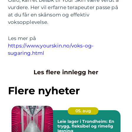
Oslo, kan et besøk til Your Skin være verdt å
vurdere. Her vil erfarne terapeuter passe på
at du får en skånsom og effektiv
voksopplevelse.
Les mer på
https://www.yourskin.no/voks-og-
sugaring.html
Les flere innlegg her
Flere nyheter
05. aug
Leie lager i Trondheim: En
trygg, fleksibel og rimelig
løsning