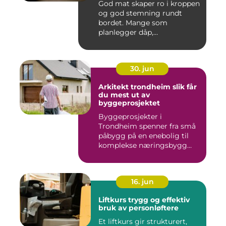
God mat skaper ro i kroppen
og god stemning rundt
bordet. Mange som
planlegger dåp,
konfirmasjon, bu...
30. jun
Arkitekt trondheim slik får
du mest ut av
byggeprosjektet
Byggeprosjekter i
Trondheim spenner fra små
påbygg på en enebolig til
komplekse næringsbygg
med høye...
16. jun
Liftkurs trygg og effektiv
bruk av personløftere
Et liftkurs gir strukturert,