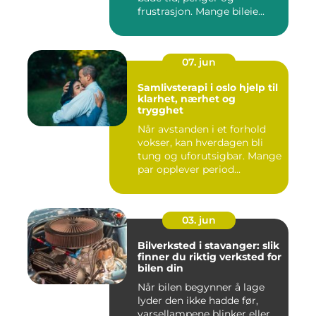
frustrasjon. Mange bileie...
07. jun
Samlivsterapi i oslo hjelp til
klarhet, nærhet og
trygghet
Når avstanden i et forhold
vokser, kan hverdagen bli
tung og uforutsigbar. Mange
par opplever period...
03. jun
Bilverksted i stavanger: slik
finner du riktig verksted for
bilen din
Når bilen begynner å lage
lyder den ikke hadde før,
varsellampene blinker eller