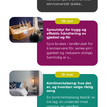
servicevarslet dukke...
02. jun
Syreutstyr for trygg og
effektiv håndtering av
gjødsel og fôr
Syre brukes i landbruket for
å konservere fôr, senke pH i
gjødsel og redusere utslipp.
Samtidig er s...
31. mai
Kontinentalseng: hva det
er, og hvordan velge riktig
seng
En kontinentalseng består av
tre lag: en underdel med
ramme, en vendbar