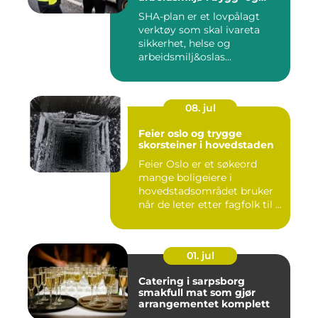
anleggsprosjekter
SHA-plan er et lovpålagt
verktøy som skal ivareta
sikkerhet, helse og
arbeidsmilj&oslas...
08. jul
Feier oslo og trygge
skorsteiner i hovedstaden
Feier Oslo er et søkeord
mange boligeiere i
hovedstadsområdet bruker
når de leter etter fagfolk til ...
01. jul
Catering i sarpsborg
smakfull mat som gjør
arrangementet komplett