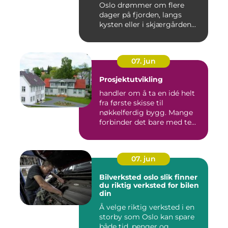
Oslo drømmer om flere
dager på fjorden, langs
kysten eller i skjærgården...
07. jun
Prosjektutvikling
handler om å ta en idé helt
fra første skisse til
nøkkelferdig bygg. Mange
forbinder det bare med te...
07. jun
Bilverksted oslo slik finner
du riktig verksted for bilen
din
Å velge riktig verksted i en
storby som Oslo kan spare
både tid, penger og