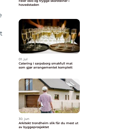
Feier oslo og trygge skorsteiner i
hovedstaden
e
t
01. jul
Catering i sarpsborg smakfull mat
som gjør arrangementet komplett
30. jun
Arkitekt trondheim slik får du mest ut
av byggeprosjektet