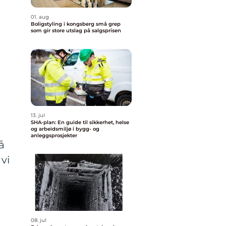
01. aug
Boligstyling i kongsberg små grep
som gir store utslag på salgsprisen
13. jul
SHA-plan: En guide til sikkerhet, helse
og arbeidsmiljø i bygg- og
anleggsprosjekter
å
vi
08. jul