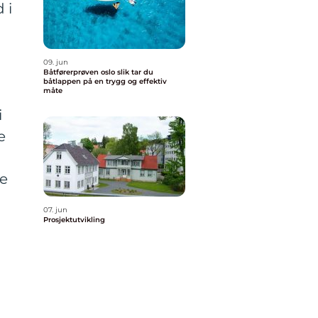
 i
09. jun
Båtførerprøven oslo slik tar du
båtlappen på en trygg og effektiv
måte
i
e
ge
07. jun
Prosjektutvikling