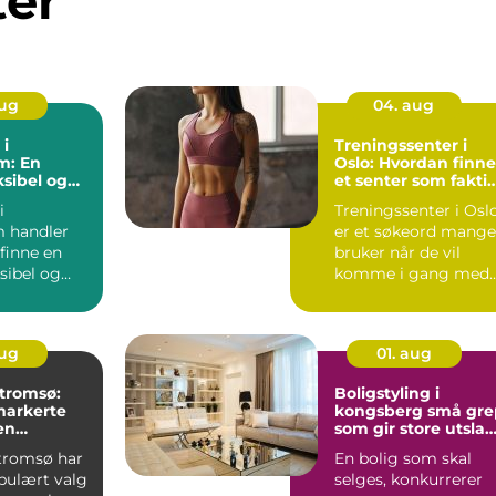
ter
aug
04. aug
 i
Treningssenter i
m: En
Oslo: Hvordan finne
ksibel og
et senter som fakti
øsning
passer deg
i
Treningssenter i Osl
 handler
er et søkeord mange
finne en
bruker når de vil
ksibel og
komme i gang med
ning f...
trening, m...
aug
01. aug
 tromsø:
Boligstyling i
markerte
kongsberg små grep
en
som gir store utslag
ensions
på salgsprisen
 tromsø har
En bolig som skal
opulært valg
selges, konkurrerer