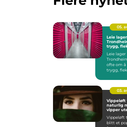
Flere nyhe
05. 
Leie lager
Trondhei
trygg, fle
rimelig l
Leie lager 
Trondheim
ofte om å 
trygg, fle
rimelig løs
03. 
Vippeløft
naturlig 
vipper ut
vippeekst
Vippeløft
blitt et p