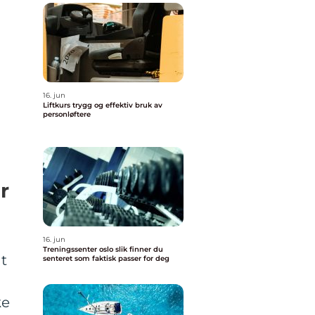
16. jun
Liftkurs trygg og effektiv bruk av
personløftere
r
16. jun
Treningssenter oslo slik finner du
at
senteret som faktisk passer for deg
ke