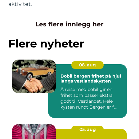
aktivitet.
Les flere innlegg her
Flere nyheter
08. aug
Bobil bergen frihet på hjul
langs vestlandskysten
Å reise med bobil gir en
frihet som passer ekstra
godt til Vestlandet. Hele
kysten rundt Bergen er f...
05. aug