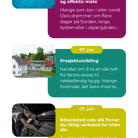
og effektiv måte
Mange som bor i eller rundt
Oslo drømmer om flere
dager på fjorden, langs
kysten eller i skjærgården...
07. jun
Prosjektutvikling
handler om å ta en idé helt
fra første skisse til
nøkkelferdig bygg. Mange
forbinder det bare med te...
07. jun
Bilverksted oslo slik finner
du riktig verksted for bilen
din
Å velge riktig verksted i en