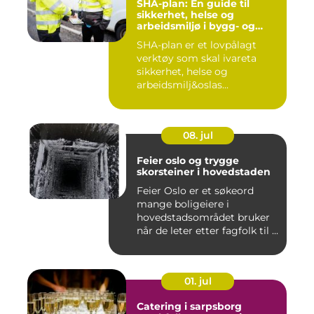
SHA-plan: En guide til
sikkerhet, helse og
arbeidsmiljø i bygg- og
anleggsprosjekter
SHA-plan er et lovpålagt
verktøy som skal ivareta
sikkerhet, helse og
arbeidsmilj&oslas...
08. jul
Feier oslo og trygge
skorsteiner i hovedstaden
Feier Oslo er et søkeord
mange boligeiere i
hovedstadsområdet bruker
når de leter etter fagfolk til ...
01. jul
Catering i sarpsborg