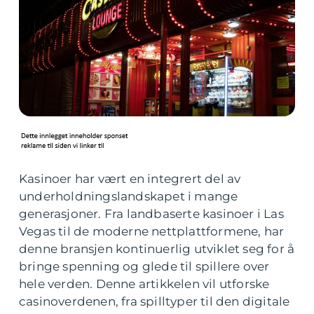
Kasinoer har vært en integrert del av
underholdningslandskapet i mange
generasjoner. Fra landbaserte kasinoer i Las
Vegas til de moderne nettplattformene, har
denne bransjen kontinuerlig utviklet seg for å
bringe spenning og glede til spillere over
hele verden. Denne artikkelen vil utforske
casinoverdenen, fra spilltyper til den digitale