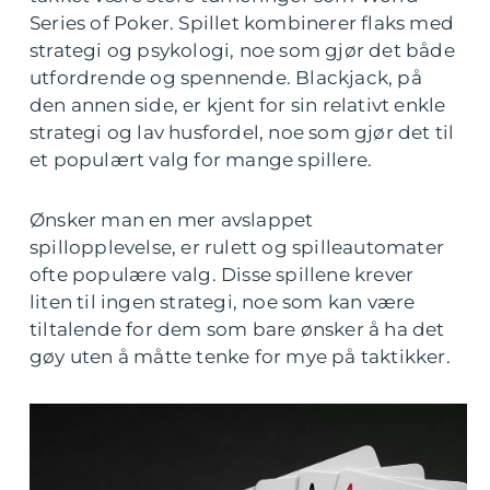
Series of Poker. Spillet kombinerer flaks med
strategi og psykologi, noe som gjør det både
utfordrende og spennende. Blackjack, på
den annen side, er kjent for sin relativt enkle
strategi og lav husfordel, noe som gjør det til
et populært valg for mange spillere.
Ønsker man en mer avslappet
spillopplevelse, er rulett og spilleautomater
ofte populære valg. Disse spillene krever
liten til ingen strategi, noe som kan være
tiltalende for dem som bare ønsker å ha det
gøy uten å måtte tenke for mye på taktikker.