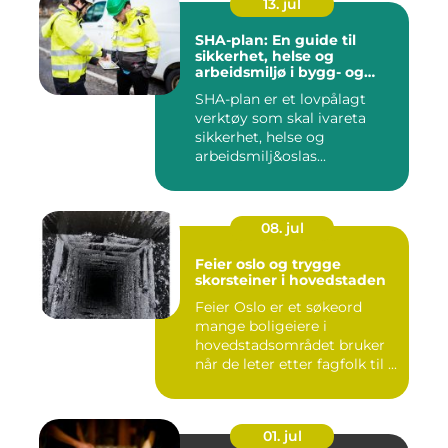
13. jul
SHA-plan: En guide til
sikkerhet, helse og
arbeidsmiljø i bygg- og
anleggsprosjekter
SHA-plan er et lovpålagt
verktøy som skal ivareta
sikkerhet, helse og
arbeidsmilj&oslas...
08. jul
Feier oslo og trygge
skorsteiner i hovedstaden
Feier Oslo er et søkeord
mange boligeiere i
hovedstadsområdet bruker
når de leter etter fagfolk til ...
01. jul