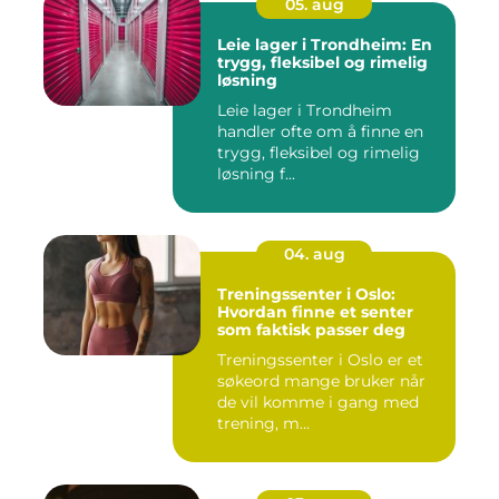
05. aug
Leie lager i Trondheim: En
trygg, fleksibel og rimelig
løsning
Leie lager i Trondheim
handler ofte om å finne en
trygg, fleksibel og rimelig
løsning f...
04. aug
Treningssenter i Oslo:
Hvordan finne et senter
som faktisk passer deg
Treningssenter i Oslo er et
søkeord mange bruker når
de vil komme i gang med
trening, m...