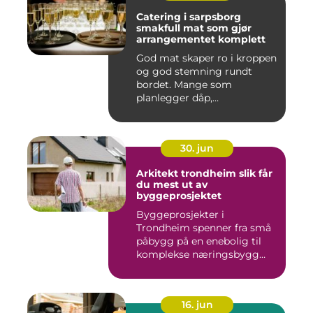
Catering i sarpsborg
smakfull mat som gjør
arrangementet komplett
God mat skaper ro i kroppen
og god stemning rundt
bordet. Mange som
planlegger dåp,
konfirmasjon, bu...
30. jun
Arkitekt trondheim slik får
du mest ut av
byggeprosjektet
Byggeprosjekter i
Trondheim spenner fra små
påbygg på en enebolig til
komplekse næringsbygg
med høye...
16. jun