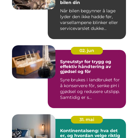
bilen din
Når bilen begynner å lage
lyder den ikke hadde før,
varsellampene blinker eller
servicevarslet dukke...
02. jun
Syreutstyr for trygg og
effektiv håndtering av
gjødsel og fôr
Syre brukes i landbruket for
å konservere fôr, senke pH i
gjødsel og redusere utslipp.
Samtidig er s...
31. mai
Kontinentalseng: hva det
er, og hvordan velge riktig