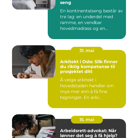
seng
En kontinentalseng består av
tre lag: en underdel med
ramme, en vendbar
hovedmadrass og en
overmadra...
31. mai
Arkitekt i Oslo: Slik finner
du riktig kompetanse til
prosjektet ditt
Å velge arkitekt i
hovedstaden handler om
mye mer enn å få fine
tegninger. En arki...
15. mai
Arbeidsrett-advokat: Når
lønner det seg å få hjelp?