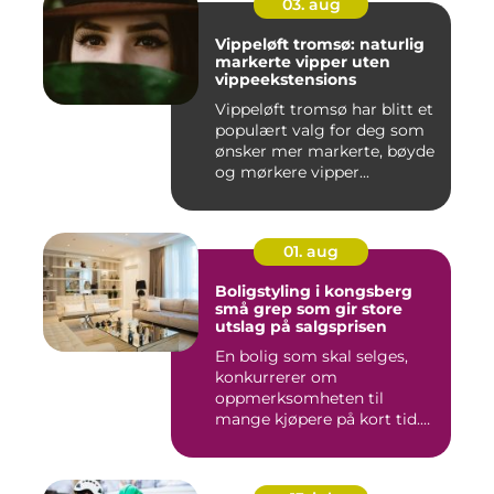
03. aug
Vippeløft tromsø: naturlig
markerte vipper uten
vippeekstensions
Vippeløft tromsø har blitt et
populært valg for deg som
ønsker mer markerte, bøyde
og mørkere vipper...
01. aug
Boligstyling i kongsberg
små grep som gir store
utslag på salgsprisen
En bolig som skal selges,
konkurrerer om
oppmerksomheten til
mange kjøpere på kort tid.
Bilder på Fi...