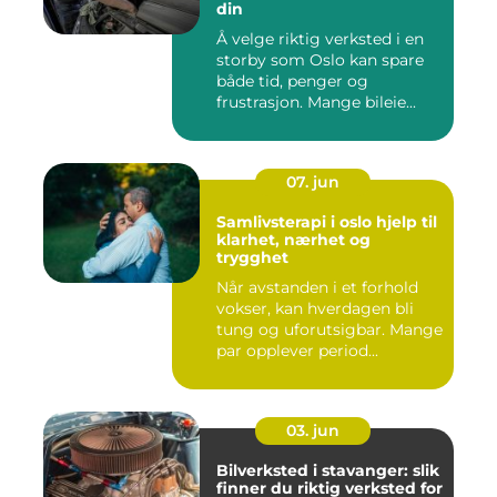
din
Å velge riktig verksted i en
storby som Oslo kan spare
både tid, penger og
frustrasjon. Mange bileie...
07. jun
Samlivsterapi i oslo hjelp til
klarhet, nærhet og
trygghet
Når avstanden i et forhold
vokser, kan hverdagen bli
tung og uforutsigbar. Mange
par opplever period...
03. jun
Bilverksted i stavanger: slik
finner du riktig verksted for