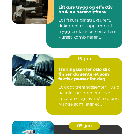
Liftkurs trygg og effektiv
bruk av personløftere
Et liftkurs gir strukturert,
dokumentert opplæring i
trygg bruk av personløftere.
Kurset kombinerer ...
16. jun
Treningssenter oslo slik
finner du senteret som
faktisk passer for deg
Et godt treningssenter i Oslo
handler om mer enn nye
apparater og lav månedspris.
Mange som leter et...
09. jun