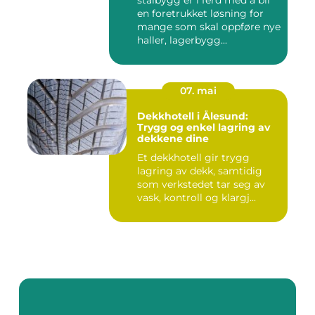
en foretrukket løsning for
mange som skal oppføre nye
haller, lagerbygg...
07. mai
Dekkhotell i Ålesund:
Trygg og enkel lagring av
dekkene dine
Et dekkhotell gir trygg
lagring av dekk, samtidig
som verkstedet tar seg av
vask, kontroll og klargj...