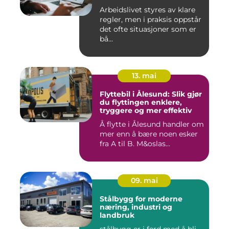
Arbeidslivet styres av klare
regler, men i praksis oppstår
det ofte situasjoner som er
bå...
13. mai
Flyttebil i Ålesund: Slik gjør
du flyttingen enklere,
tryggere og mer effektiv
Å flytte i Ålesund handler om
mer enn å bære noen esker
fra A til B. M&oslas...
09. mai
Stålbygg for moderne
næring, industri og
landbruk
stålbygg er i ferd med å bli