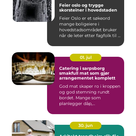
Feier oslo og trygge
skorsteiner i hovedstaden
Feier Oslo er et søkeord
mange boligeiere i
hovedstadsområdet bruker
når de leter etter fagfolk til ...
01. jul
Catering i sarpsborg
smakfull mat som gjør
arrangementet komplett
God mat skaper ro i kroppen
og god stemning rundt
bordet. Mange som
planlegger dåp,
konfirmasjon, bu...
30. jun