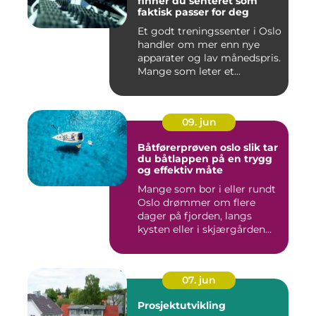
finner du senteret som
faktisk passer for deg
Et godt treningssenter i Oslo
handler om mer enn nye
apparater og lav månedspris.
Mange som leter et...
09. jun
Båtførerprøven oslo slik tar
du båtlappen på en trygg
og effektiv måte
Mange som bor i eller rundt
Oslo drømmer om flere
dager på fjorden, langs
kysten eller i skjærgården...
07. jun
Prosjektutvikling