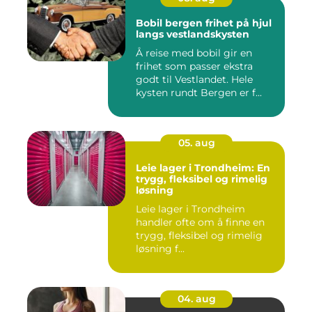
Bobil bergen frihet på hjul
langs vestlandskysten
Å reise med bobil gir en
frihet som passer ekstra
godt til Vestlandet. Hele
kysten rundt Bergen er f...
05. aug
Leie lager i Trondheim: En
trygg, fleksibel og rimelig
løsning
Leie lager i Trondheim
handler ofte om å finne en
trygg, fleksibel og rimelig
løsning f...
04. aug