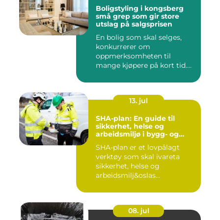
Boligstyling i kongsberg
små grep som gir store
utslag på salgsprisen
En bolig som skal selges,
konkurrerer om
oppmerksomheten til
mange kjøpere på kort tid.
Bilder på Fi...
13. jul
SHA-plan: En guide til
sikkerhet, helse og
arbeidsmiljø i bygg- og
anleggsprosjekter
SHA-plan er et lovpålagt
verktøy som skal ivareta
sikkerhet, helse og
arbeidsmilj&oslas...
08. jul