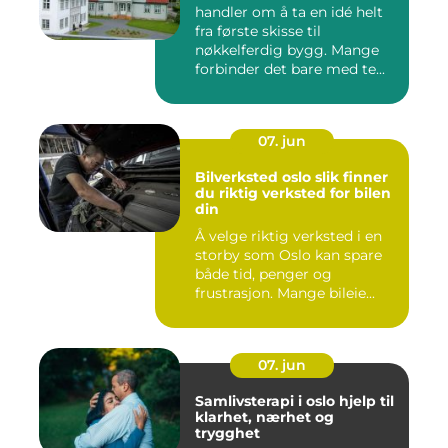
handler om å ta en idé helt
fra første skisse til
nøkkelferdig bygg. Mange
forbinder det bare med te...
07. jun
Bilverksted oslo slik finner
du riktig verksted for bilen
din
Å velge riktig verksted i en
storby som Oslo kan spare
både tid, penger og
frustrasjon. Mange bileie...
07. jun
Samlivsterapi i oslo hjelp til
klarhet, nærhet og
trygghet