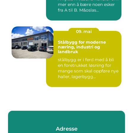
mer enn å bære noen esker
fra A til B. M&oslas...
09. mai
Stålbygg for moderne
næring, industri og
landbruk
stålbygg er i ferd med å bli
en foretrukket løsning for
mange som skal oppføre nye
haller, lagerbygg...
Adresse