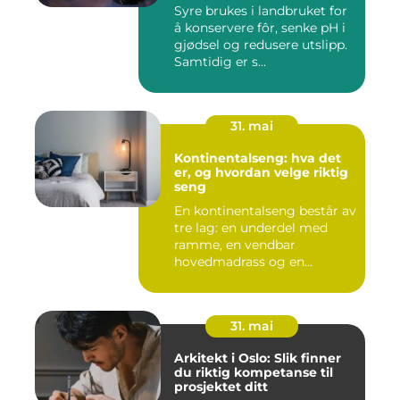
Syre brukes i landbruket for
å konservere fôr, senke pH i
gjødsel og redusere utslipp.
Samtidig er s...
31. mai
Kontinentalseng: hva det
er, og hvordan velge riktig
seng
En kontinentalseng består av
tre lag: en underdel med
ramme, en vendbar
hovedmadrass og en
overmadra...
31. mai
Arkitekt i Oslo: Slik finner
du riktig kompetanse til
prosjektet ditt