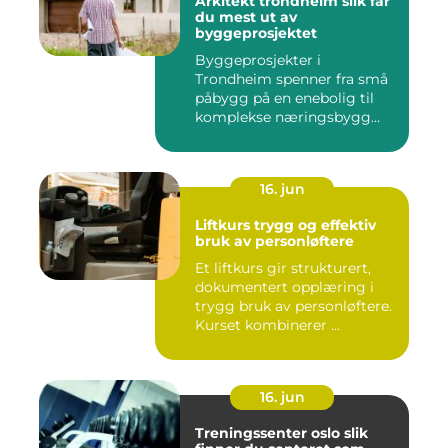
Arkitekt trondheim slik får
du mest ut av
byggeprosjektet
Byggeprosjekter i
Trondheim spenner fra små
påbygg på en enebolig til
komplekse næringsbygg
med høye...
16. jun
Liftkurs trygg og effektiv
bruk av personløftere
Et liftkurs gir strukturert,
dokumentert opplæring i
trygg bruk av personløftere.
Kurset kombinerer ...
16. jun
Treningssenter oslo slik