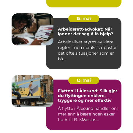
15. mai
Arbeidsrett-advokat: Når
lønner det seg å få hjelp?
Arbeidslivet styres av klare
regler, men i praksis oppstår
det ofte situasjoner som er
bå...
13. mai
Flyttebil i Ålesund: Slik gjør
du flyttingen enklere,
tryggere og mer effektiv
Å flytte i Ålesund handler om
mer enn å bære noen esker
fra A til B. M&oslas...