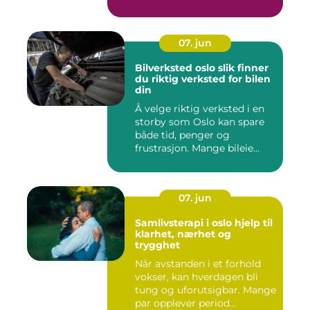
07. jun
Bilverksted oslo slik finner
du riktig verksted for bilen
din
Å velge riktig verksted i en
storby som Oslo kan spare
både tid, penger og
frustrasjon. Mange bileie...
07. jun
Samlivsterapi i oslo hjelp til
klarhet, nærhet og
trygghet
Når avstanden i et forhold
vokser, kan hverdagen bli
tung og uforutsigbar. Mange
par opplever period...