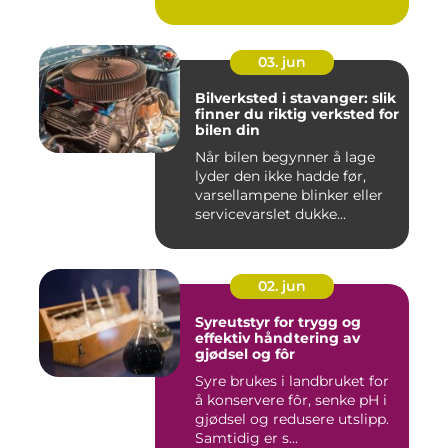
03. jun
Bilverksted i stavanger: slik
finner du riktig verksted for
bilen din
Når bilen begynner å lage
lyder den ikke hadde før,
varsellampene blinker eller
servicevarslet dukke...
02. jun
Syreutstyr for trygg og
effektiv håndtering av
gjødsel og fôr
Syre brukes i landbruket for
å konservere fôr, senke pH i
gjødsel og redusere utslipp.
Samtidig er s...