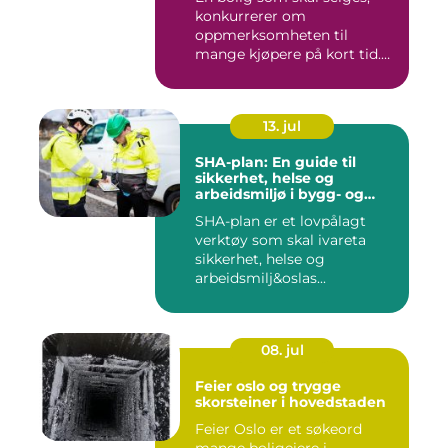
konkurrerer om
oppmerksomheten til
mange kjøpere på kort tid.
Bilder på Fi...
13. jul
SHA-plan: En guide til
sikkerhet, helse og
arbeidsmiljø i bygg- og
anleggsprosjekter
SHA-plan er et lovpålagt
verktøy som skal ivareta
sikkerhet, helse og
arbeidsmilj&oslas...
08. jul
Feier oslo og trygge
skorsteiner i hovedstaden
Feier Oslo er et søkeord