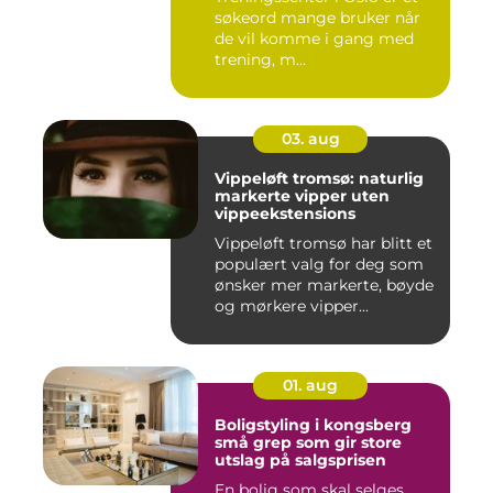
søkeord mange bruker når
de vil komme i gang med
trening, m...
03. aug
Vippeløft tromsø: naturlig
markerte vipper uten
vippeekstensions
Vippeløft tromsø har blitt et
populært valg for deg som
ønsker mer markerte, bøyde
og mørkere vipper...
01. aug
Boligstyling i kongsberg
små grep som gir store
utslag på salgsprisen
En bolig som skal selges,