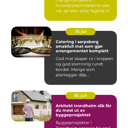
mange boligeiere i
hovedstadsområdet bruker
når de leter etter fagfolk til ...
01. jul
Catering i sarpsborg
smakfull mat som gjør
arrangementet komplett
God mat skaper ro i kroppen
og god stemning rundt
bordet. Mange som
planlegger dåp,
konfirmasjon, bu...
30. jun
Arkitekt trondheim slik får
du mest ut av
byggeprosjektet
Byggeprosjekter i