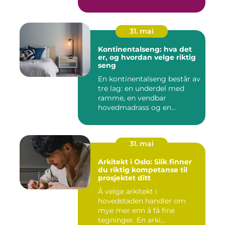
31. mai
Kontinentalseng: hva det
er, og hvordan velge riktig
seng
En kontinentalseng består av
tre lag: en underdel med
ramme, en vendbar
hovedmadrass og en
overmadra...
31. mai
Arkitekt i Oslo: Slik finner
du riktig kompetanse til
prosjektet ditt
Å velge arkitekt i
hovedstaden handler om
mye mer enn å få fine
tegninger. En arki...