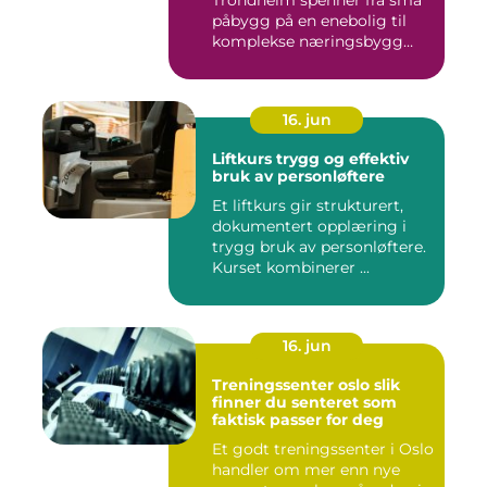
Trondheim spenner fra små
påbygg på en enebolig til
komplekse næringsbygg
med høye...
16. jun
Liftkurs trygg og effektiv
bruk av personløftere
Et liftkurs gir strukturert,
dokumentert opplæring i
trygg bruk av personløftere.
Kurset kombinerer ...
16. jun
Treningssenter oslo slik
finner du senteret som
faktisk passer for deg
Et godt treningssenter i Oslo
handler om mer enn nye