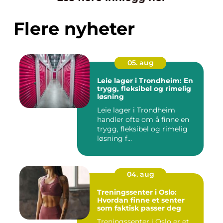
Flere nyheter
05. aug
Leie lager i Trondheim: En
trygg, fleksibel og rimelig
løsning
Leie lager i Trondheim
handler ofte om å finne en
trygg, fleksibel og rimelig
løsning f...
04. aug
Treningssenter i Oslo:
Hvordan finne et senter
som faktisk passer deg
Treningssenter i Oslo er et