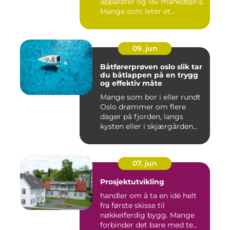
apparater og lav månedspris.
Mange som leter et...
09. jun
Båtførerprøven oslo slik tar
du båtlappen på en trygg
og effektiv måte
Mange som bor i eller rundt
Oslo drømmer om flere
dager på fjorden, langs
kysten eller i skjærgården...
07. jun
Prosjektutvikling
handler om å ta en idé helt
fra første skisse til
nøkkelferdig bygg. Mange
forbinder det bare med te...