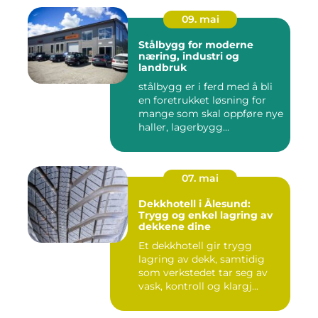
09. mai
Stålbygg for moderne
næring, industri og
landbruk
stålbygg er i ferd med å bli
en foretrukket løsning for
mange som skal oppføre nye
haller, lagerbygg...
07. mai
Dekkhotell i Ålesund:
Trygg og enkel lagring av
dekkene dine
Et dekkhotell gir trygg
lagring av dekk, samtidig
som verkstedet tar seg av
vask, kontroll og klargj...