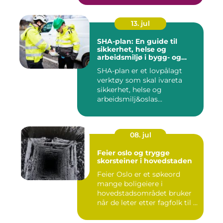
13. jul
SHA-plan: En guide til
sikkerhet, helse og
arbeidsmiljø i bygg- og
anleggsprosjekter
SHA-plan er et lovpålagt
verktøy som skal ivareta
sikkerhet, helse og
arbeidsmilj&oslas...
08. jul
Feier oslo og trygge
skorsteiner i hovedstaden
Feier Oslo er et søkeord
mange boligeiere i
hovedstadsområdet bruker
når de leter etter fagfolk til ...