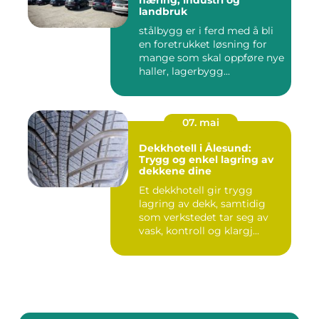
næring, industri og
landbruk
stålbygg er i ferd med å bli
en foretrukket løsning for
mange som skal oppføre nye
haller, lagerbygg...
07. mai
Dekkhotell i Ålesund:
Trygg og enkel lagring av
dekkene dine
Et dekkhotell gir trygg
lagring av dekk, samtidig
som verkstedet tar seg av
vask, kontroll og klargj...