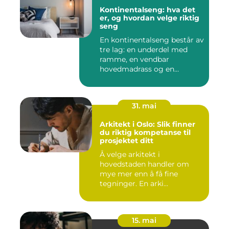
Kontinentalseng: hva det
er, og hvordan velge riktig
seng
En kontinentalseng består av
tre lag: en underdel med
ramme, en vendbar
hovedmadrass og en
overmadra...
31. mai
Arkitekt i Oslo: Slik finner
du riktig kompetanse til
prosjektet ditt
Å velge arkitekt i
hovedstaden handler om
mye mer enn å få fine
tegninger. En arki...
15. mai