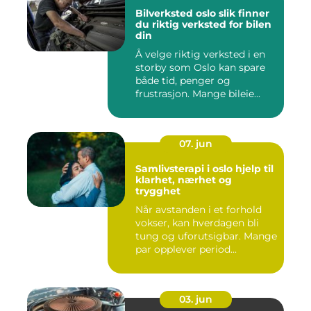
Bilverksted oslo slik finner
du riktig verksted for bilen
din
Å velge riktig verksted i en
storby som Oslo kan spare
både tid, penger og
frustrasjon. Mange bileie...
07. jun
Samlivsterapi i oslo hjelp til
klarhet, nærhet og
trygghet
Når avstanden i et forhold
vokser, kan hverdagen bli
tung og uforutsigbar. Mange
par opplever period...
03. jun