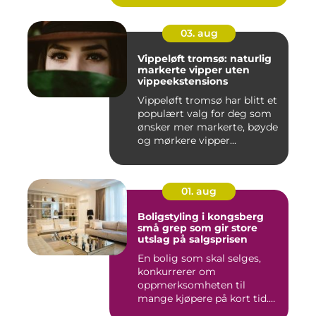
03. aug
Vippeløft tromsø: naturlig
markerte vipper uten
vippeekstensions
Vippeløft tromsø har blitt et
populært valg for deg som
ønsker mer markerte, bøyde
og mørkere vipper...
01. aug
Boligstyling i kongsberg
små grep som gir store
utslag på salgsprisen
En bolig som skal selges,
konkurrerer om
oppmerksomheten til
mange kjøpere på kort tid.
Bilder på Fi...