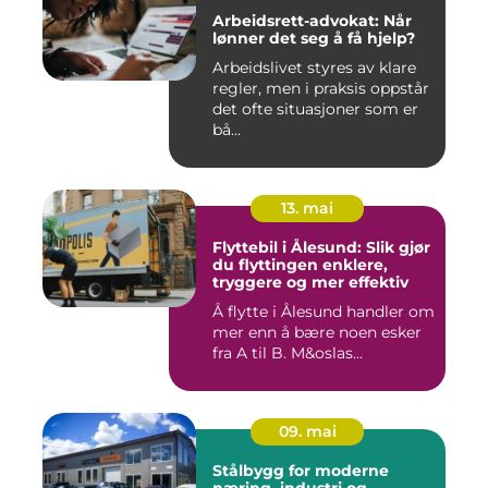
Arbeidsrett-advokat: Når
lønner det seg å få hjelp?
Arbeidslivet styres av klare
regler, men i praksis oppstår
det ofte situasjoner som er
bå...
13. mai
Flyttebil i Ålesund: Slik gjør
du flyttingen enklere,
tryggere og mer effektiv
Å flytte i Ålesund handler om
mer enn å bære noen esker
fra A til B. M&oslas...
09. mai
Stålbygg for moderne