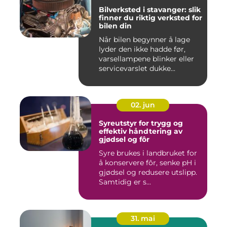
Bilverksted i stavanger: slik
finner du riktig verksted for
bilen din
Når bilen begynner å lage
lyder den ikke hadde før,
varsellampene blinker eller
servicevarslet dukke...
02. jun
Syreutstyr for trygg og
effektiv håndtering av
gjødsel og fôr
Syre brukes i landbruket for
å konservere fôr, senke pH i
gjødsel og redusere utslipp.
Samtidig er s...
31. mai