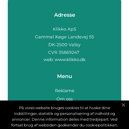
Adresse
web:
www.klikko.dk
Menu
Reklame
Om oss
Cookies
På vores website bruges cookies til at huske dine
indstillinger, statistik og personalisering af indhold og
Kontakt Oss
annoncer. Denne information deles med tredjepart. Ved
Sitemap
fortsat brug af websiden godkender du cookiepolitikken.