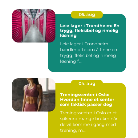
05. aug
Leie lager i Trondheim: En
trygg, fleksibel og rimelig
løsning
Leie lager i Trondheim
handler ofte om å finne en
trygg, fleksibel og rimelig
løsning f...
04. aug
Treningssenter i Oslo:
Hvordan finne et senter
som faktisk passer deg
Treningssenter i Oslo er et
søkeord mange bruker når
de vil komme i gang med
trening, m...