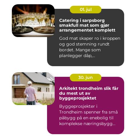
01. jul
Catering i sarpsborg
smakfull mat som gjør
arrangementet komplett
God mat skaper ro i kroppen
og god stemning rundt
bordet. Mange som
planlegger dåp,
konfirmasjon, bu...
30. jun
Arkitekt trondheim slik får
du mest ut av
byggeprosjektet
Byggeprosjekter i
Trondheim spenner fra små
påbygg på en enebolig til
komplekse næringsbygg
med høye...