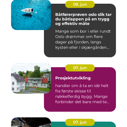
09. jun
Båtførerprøven oslo slik tar
du båtlappen på en trygg
og effektiv måte
Mange som bor i eller rundt
Oslo drømmer om flere
dager på fjorden, langs
kysten eller i skjærgården...
07. jun
Prosjektutvikling
handler om å ta en idé helt
fra første skisse til
nøkkelferdig bygg. Mange
forbinder det bare med te...
07. jun