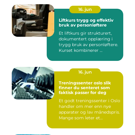
16. jun
Liftkurs trygg og effektiv
bruk av personløftere
Et liftkurs gir strukturert,
dokumentert opplæring i
trygg bruk av personløftere.
Kurset kombinerer ...
16. jun
Treningssenter oslo slik
finner du senteret som
faktisk passer for deg
Et godt treningssenter i Oslo
handler om mer enn nye
apparater og lav månedspris.
Mange som leter et...