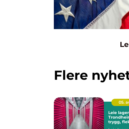
Le
Flere nyhe
05. 
Leie lager
Trondhei
trygg, fle
rimelig l