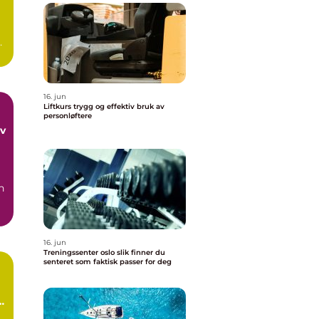
16. jun
Liftkurs trygg og effektiv bruk av
personløftere
av
n
16. jun
Treningssenter oslo slik finner du
senteret som faktisk passer for deg
k