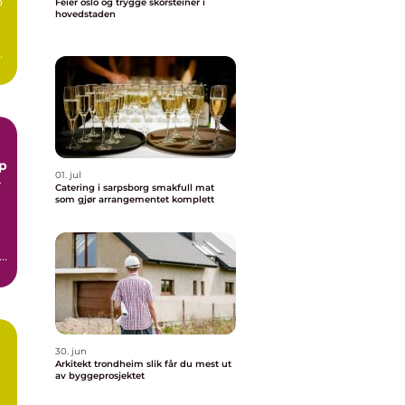
o
Feier oslo og trygge skorsteiner i
hovedstaden
01. jul
Catering i sarpsborg smakfull mat
som gjør arrangementet komplett
l
.
30. jun
Arkitekt trondheim slik får du mest ut
av byggeprosjektet