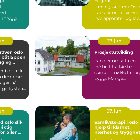
 gir
Et godt
t,
treningssenter i Osl
ert
handler om mer enn
 i trygg
nye apparater og lav
rsonløftere.
månedspris. Mange
binerer ...
som leter et...
jun
07. jun
røven oslo
Prosjektutvikling
du båtlappen
handler om å ta en
gg og
idé helt fra første
måte
 bor i eller
skisse til nøkkelferdi
lo drømmer
bygg. Mange
dager på
forbinder det bare
angs kysten
med te...
ærgården...
jun
07. jun
oslo slik
Samlivsterapi i oslo
riktig
hjelp til klarhet,
or bilen
nærhet og trygghe