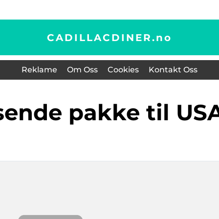
CADILLACDINER.
no
Reklame
Om Oss
Cookies
Kontakt Oss
 sende pakke til US