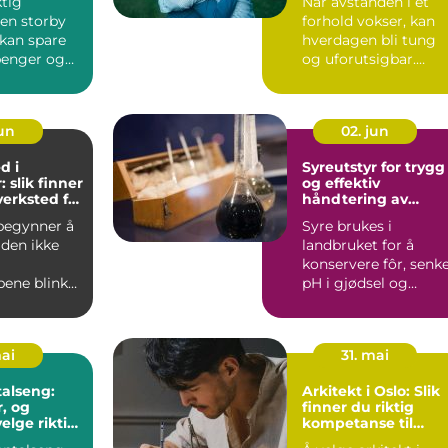
ktig
Når avstanden i et
 en storby
forhold vokser, kan
kan spare
hverdagen bli tung
 penger og
og uforutsigbar.
on. Mange
Mange par opplever
period...
jun
02. jun
d i
Syreutstyr for trygg
 slik finner
og effektiv
verksted for
håndtering av
gjødsel og fôr
 begynner å
Syre brukes i
 den ikke
landbruket for å
konservere fôr, senk
pene blinker
pH i gjødsel og
cevarslet
redusere utslipp.
Samtidig er s...
mai
31. mai
alseng:
Arkitekt i Oslo: Slik
r, og
finner du riktig
elge riktig
kompetanse til
prosjektet ditt