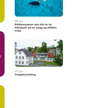
o
09. jun
Båtførerprøven oslo slik tar du
båtlappen på en trygg og effektiv
måte
g
07. jun
Prosjektutvikling
t