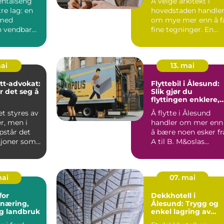
entalseng
Å velge arkitekt i
tre lag: en
hovedstaden handle
 med
om mye mer enn å f
 vendbar
fine tegninger. En
rass og en
arki...
..
mai
13. mai
tt-advokat:
Flyttebil i Ålesund:
r det seg å
Slik gjør du
flyttingen enklere,
tryggere og mer
et styres av
Å flytte i Ålesund
effektiv
er, men i
handler om mer enn
pstår det
å bære noen esker fr
sjoner som
A til B. M&oslas...
mai
07. mai
for
Dekkhotell i
næring,
Ålesund: Trygg og
og landbruk
enkel lagring av
dekkene dine