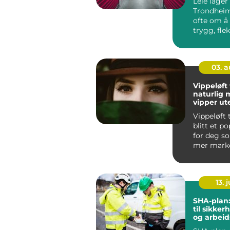
Leie lager 
Trondheim
ofte om å 
trygg, fle
rimelig løs
03. 
Vippeløft
naturlig 
vipper ut
vippeekst
Vippeløft
blitt et p
for deg s
mer marke
og mørkere
13. j
SHA-plan:
til sikker
og arbeids
bygg- og