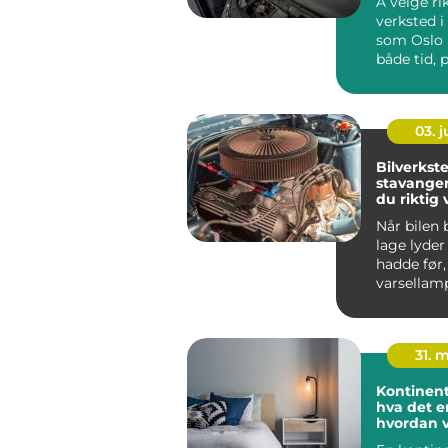
Å velge ri
verksted i
som Oslo 
både tid,
frustrasj
bileie...
03. 
Bilverkste
stavanger:
du riktig 
bilen din
Når bilen
lage lyder
hadde før,
varsellam
eller servi
dukke...
31. 
Kontinent
hva det e
hvordan v
seng