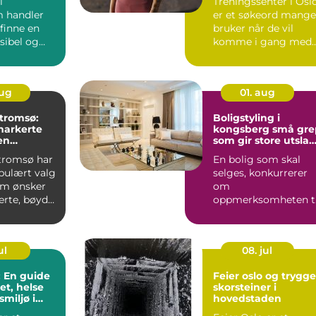
i
Treningssenter i Osl
 handler
er et søkeord mange
finne en
bruker når de vil
ksibel og
komme i gang med
ning f...
trening, m...
aug
01. aug
 tromsø:
Boligstyling i
markerte
kongsberg små grep
en
som gir store utslag
ensions
på salgsprisen
 tromsø har
En bolig som skal
opulært valg
selges, konkurrerer
om ønsker
om
rte, bøyde
oppmerksomheten ti
 vipper...
mange kjøpere på
kort tid. Bilder på Fi..
ul
08. jul
 En guide
Feier oslo og trygge
het, helse
skorsteiner i
miljø i
hovedstaden