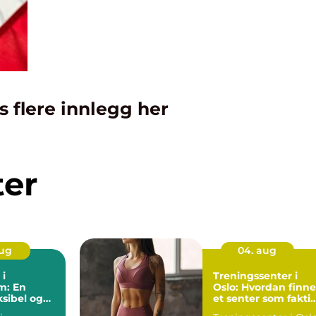
s flere innlegg her
ter
aug
04. aug
 i
Treningssenter i
m: En
Oslo: Hvordan finne
ksibel og
et senter som fakti
øsning
passer deg