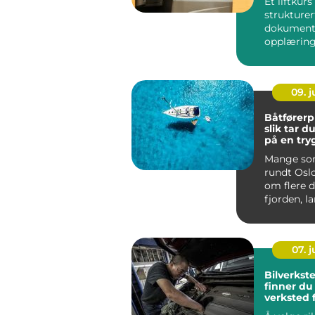
Et liftkurs
strukturer
dokument
opplæring
bruk av pe
Kurset kom
09. 
Båtførerp
slik tar 
på en try
effektiv 
Mange som
rundt Os
om flere 
fjorden, l
eller i skj
07. 
Bilverksted 
finner du 
verksted f
din