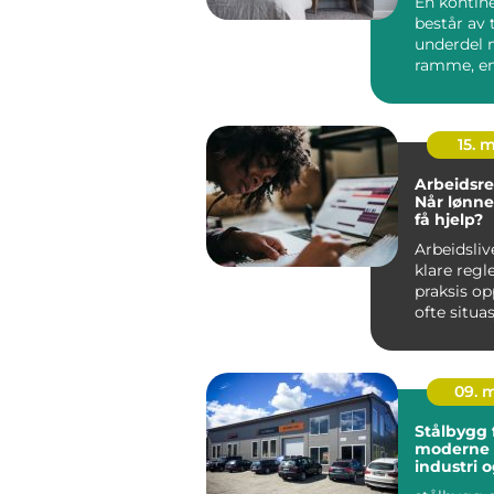
En kontin
består av 
underdel
ramme, en
hovedmad
overmadra.
15. 
Arbeidsre
Når lønne
få hjelp?
Arbeidsliv
klare regl
praksis op
ofte situa
er bå...
09. 
Stålbygg 
moderne 
industri 