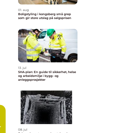
01. aug
Boligstyling i kongsberg små grep
som gir store utslag på salgsprisen
13. jul
SHA-plan: En guide til sikkerhet, helse
og arbeidsmiljø i bygg- og
anleggsprosjekter
sk
08. jul