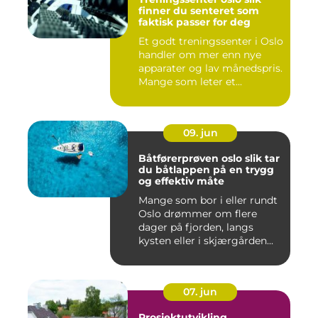
finner du senteret som
faktisk passer for deg
Et godt treningssenter i Oslo
handler om mer enn nye
apparater og lav månedspris.
Mange som leter et...
09. jun
Båtførerprøven oslo slik tar
du båtlappen på en trygg
og effektiv måte
Mange som bor i eller rundt
Oslo drømmer om flere
dager på fjorden, langs
kysten eller i skjærgården...
07. jun
Prosjektutvikling