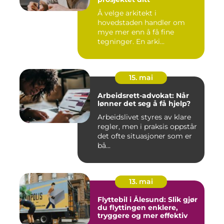
Å velge arkitekt i
hovedstaden handler om
mye mer enn å få fine
tegninger. En arki...
15. mai
Arbeidsrett-advokat: Når
lønner det seg å få hjelp?
Arbeidslivet styres av klare
regler, men i praksis oppstår
det ofte situasjoner som er
bå...
13. mai
Flyttebil i Ålesund: Slik gjør
du flyttingen enklere,
tryggere og mer effektiv