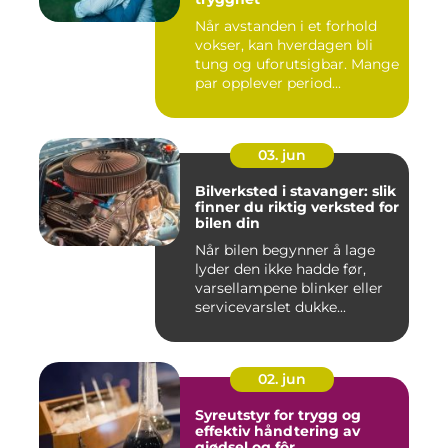
Når avstanden i et forhold
vokser, kan hverdagen bli
tung og uforutsigbar. Mange
par opplever period...
03. jun
Bilverksted i stavanger: slik
finner du riktig verksted for
bilen din
Når bilen begynner å lage
lyder den ikke hadde før,
varsellampene blinker eller
servicevarslet dukke...
02. jun
Syreutstyr for trygg og
effektiv håndtering av
gjødsel og fôr