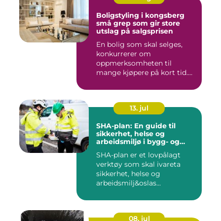
Boligstyling i kongsberg
små grep som gir store
utslag på salgsprisen
En bolig som skal selges,
konkurrerer om
oppmerksomheten til
mange kjøpere på kort tid.
Bilder på Fi...
13. jul
SHA-plan: En guide til
sikkerhet, helse og
arbeidsmiljø i bygg- og
anleggsprosjekter
SHA-plan er et lovpålagt
verktøy som skal ivareta
sikkerhet, helse og
arbeidsmilj&oslas...
08. jul