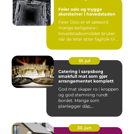
Feier oslo og trygge
skorsteiner i hovedstaden
Feier Oslo er et søkeord
mange boligeiere i
hovedstadsområdet bruker
når de leter etter fagfolk til ...
01. jul
Catering i sarpsborg
smakfull mat som gjør
arrangementet komplett
God mat skaper ro i kroppen
og god stemning rundt
bordet. Mange som
planlegger dåp,
konfirmasjon, bu...
30. jun