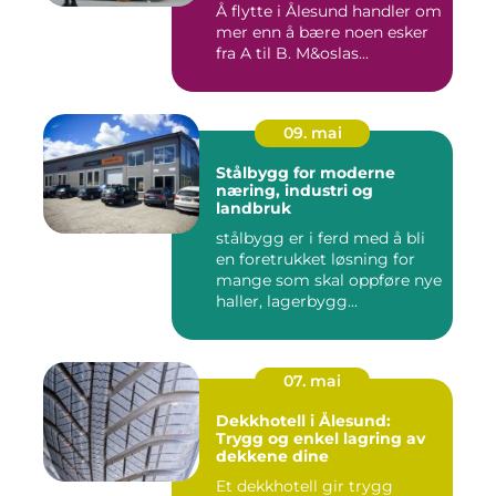
Å flytte i Ålesund handler om
mer enn å bære noen esker
fra A til B. M&oslas...
09. mai
Stålbygg for moderne
næring, industri og
landbruk
stålbygg er i ferd med å bli
en foretrukket løsning for
mange som skal oppføre nye
haller, lagerbygg...
07. mai
Dekkhotell i Ålesund:
Trygg og enkel lagring av
dekkene dine
Et dekkhotell gir trygg