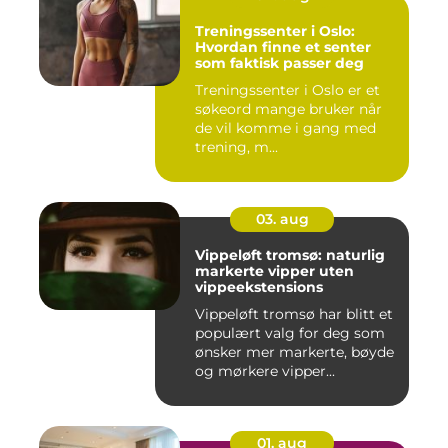
Treningssenter i Oslo:
Hvordan finne et senter
som faktisk passer deg
Treningssenter i Oslo er et
søkeord mange bruker når
de vil komme i gang med
trening, m...
03. aug
Vippeløft tromsø: naturlig
markerte vipper uten
vippeekstensions
Vippeløft tromsø har blitt et
populært valg for deg som
ønsker mer markerte, bøyde
og mørkere vipper...
01. aug