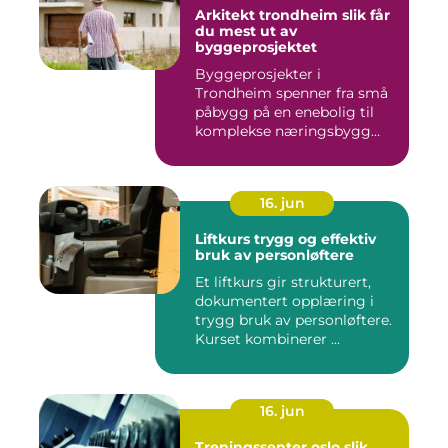
Arkitekt trondheim slik får
du mest ut av
byggeprosjektet
Byggeprosjekter i
Trondheim spenner fra små
påbygg på en enebolig til
komplekse næringsbygg
med høye...
16. jun
Liftkurs trygg og effektiv
bruk av personløftere
Et liftkurs gir strukturert,
dokumentert opplæring i
trygg bruk av personløftere.
Kurset kombinerer ...
16. jun
Treningssenter oslo slik