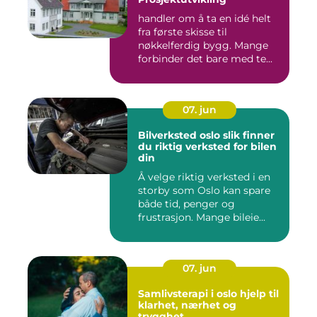
handler om å ta en idé helt
fra første skisse til
nøkkelferdig bygg. Mange
forbinder det bare med te...
07. jun
Bilverksted oslo slik finner
du riktig verksted for bilen
din
Å velge riktig verksted i en
storby som Oslo kan spare
både tid, penger og
frustrasjon. Mange bileie...
07. jun
Samlivsterapi i oslo hjelp til
klarhet, nærhet og
trygghet