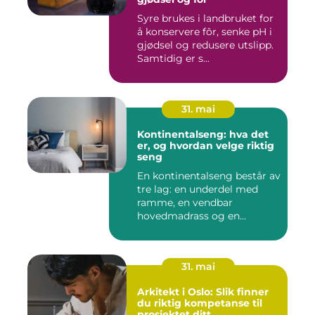
Syre brukes i landbruket for
å konservere fôr, senke pH i
gjødsel og redusere utslipp.
Samtidig er s...
31. mai
Kontinentalseng: hva det
er, og hvordan velge riktig
seng
En kontinentalseng består av
tre lag: en underdel med
ramme, en vendbar
hovedmadrass og en
overmadra...
31. mai
Arkitekt i Oslo: Slik finner
du riktig kompetanse til
prosjektet ditt