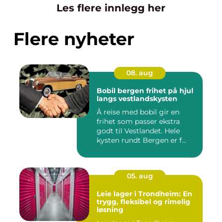
Les flere innlegg her
Flere nyheter
08. aug
Bobil bergen frihet på hjul
langs vestlandskysten
Å reise med bobil gir en
frihet som passer ekstra
godt til Vestlandet. Hele
kysten rundt Bergen er f...
05. aug
Leie lager i Trondheim: En
trygg, fleksibel og rimelig
løsning