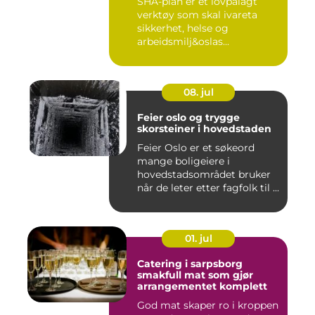
SHA-plan er et lovpålagt
verktøy som skal ivareta
sikkerhet, helse og
arbeidsmilj&oslas...
08. jul
Feier oslo og trygge
skorsteiner i hovedstaden
Feier Oslo er et søkeord
mange boligeiere i
hovedstadsområdet bruker
når de leter etter fagfolk til ...
01. jul
Catering i sarpsborg
smakfull mat som gjør
arrangementet komplett
God mat skaper ro i kroppen