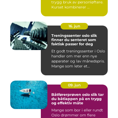
trygg bruk av personløftere.
Kurset kombinerer ...
16. jun
Treningssenter oslo slik
finner du senteret som
faktisk passer for deg
Et godt treningssenter i Oslo
handler om mer enn nye
apparater og lav månedspris.
Mange som leter et...
09. jun
Båtførerprøven oslo slik tar
du båtlappen på en trygg
og effektiv måte
Mange som bor i eller rundt
Oslo drømmer om flere