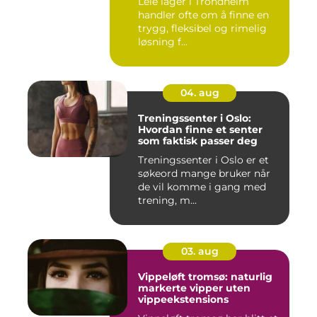
Leie lager i Trondheim
handler ofte om å finne en
trygg, fleksibel og rimelig
løsning f...
04. aug
Treningssenter i Oslo:
Hvordan finne et senter
som faktisk passer deg
Treningssenter i Oslo er et
søkeord mange bruker når
de vil komme i gang med
trening, m...
03. aug
Vippeløft tromsø: naturlig
markerte vipper uten
vippeekstensions