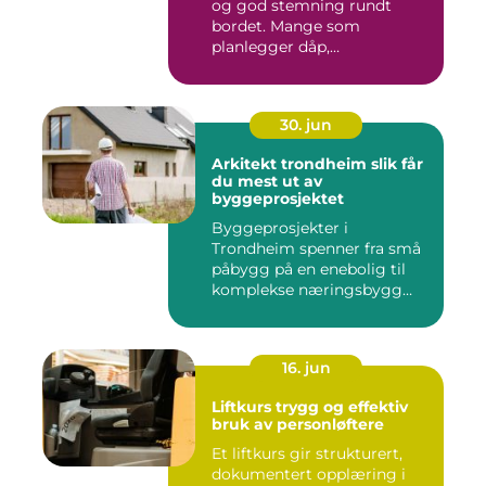
og god stemning rundt
bordet. Mange som
planlegger dåp,
konfirmasjon, bu...
30. jun
Arkitekt trondheim slik får
du mest ut av
byggeprosjektet
Byggeprosjekter i
Trondheim spenner fra små
påbygg på en enebolig til
komplekse næringsbygg
med høye...
16. jun
Liftkurs trygg og effektiv
bruk av personløftere
Et liftkurs gir strukturert,
dokumentert opplæring i