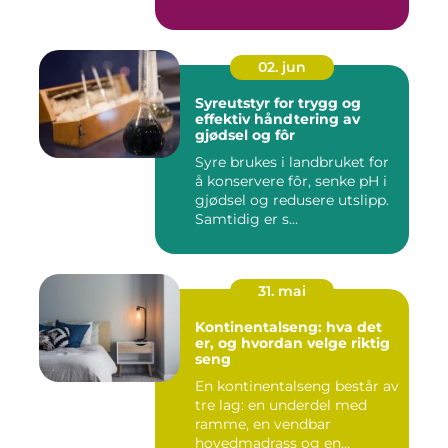
02. jun
Syreutstyr for trygg og
effektiv håndtering av
gjødsel og fôr
Syre brukes i landbruket for
å konservere fôr, senke pH i
gjødsel og redusere utslipp.
Samtidig er s...
31. mai
Kontinentalseng: hva det
er, og hvordan velge riktig
seng
En kontinentalseng består av
tre lag: en underdel med
ramme, en vendbar
hovedmadrass og en