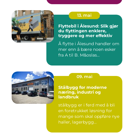
13. mai
Flyttebil i Ålesund: Slik gjør
du flyttingen enklere,
tryggere og mer effektiv
Å flytte i Ålesund handler om
mer enn å bære noen esker
fra A til B. M&oslas...
09. mai
Stålbygg for moderne
næring, industri og
landbruk
stålbygg er i ferd med å bli
en foretrukket løsning for
mange som skal oppføre nye
haller, lagerbygg...