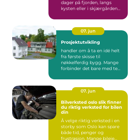
dager på fjorden, langs
kysten eller i skjærgården...
07. jun
Prosjektutvikling
handler om å ta en idé helt
fra første skisse til
nøkkelferdig bygg. Mange
forbinder det bare med te...
07. jun
Bilverksted oslo slik finner
du riktig verksted for bilen
din
Å velge riktig verksted i en
storby som Oslo kan spare
både tid, penger og
frustrasjon. Mange bileie...