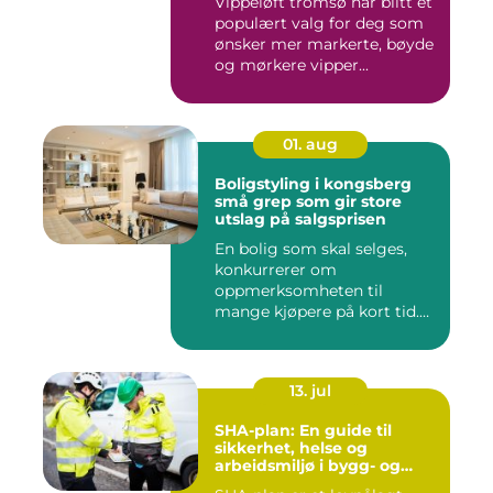
Vippeløft tromsø har blitt et
populært valg for deg som
ønsker mer markerte, bøyde
og mørkere vipper...
01. aug
Boligstyling i kongsberg
små grep som gir store
utslag på salgsprisen
En bolig som skal selges,
konkurrerer om
oppmerksomheten til
mange kjøpere på kort tid.
Bilder på Fi...
13. jul
SHA-plan: En guide til
sikkerhet, helse og
arbeidsmiljø i bygg- og
anleggsprosjekter