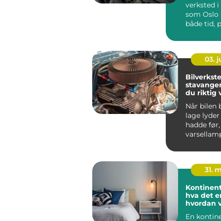
verksted i
som Oslo 
både tid,
frustrasj
bileie...
03. 
Bilverkste
stavanger:
du riktig 
bilen din
Når bilen
lage lyder
hadde før,
varsellam
eller servi
dukke...
31. 
Kontinent
hva det e
hvordan v
seng
En kontin