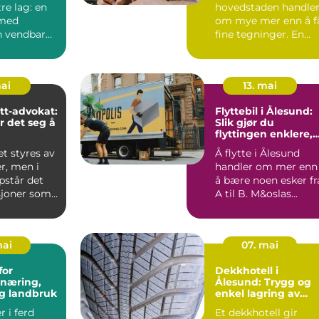
tre lag: en
hovedstaden handle
 med
om mye mer enn å f
 vendbar
fine tegninger. En
rass og en
arki...
..
mai
13. mai
tt-advokat:
Flyttebil i Ålesund:
r det seg å
Slik gjør du
flyttingen enklere,
tryggere og mer
et styres av
Å flytte i Ålesund
effektiv
er, men i
handler om mer enn
pstår det
å bære noen esker fr
sjoner som
A til B. M&oslas...
mai
07. mai
for
Dekkhotell i
næring,
Ålesund: Trygg og
og landbruk
enkel lagring av
dekkene dine
r i ferd
Et dekkhotell gir