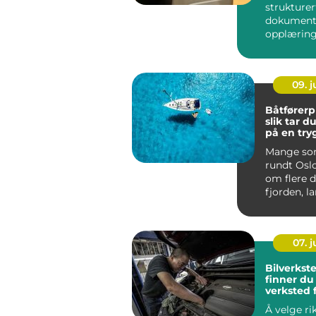
strukturer
dokument
opplæring
bruk av pe
Kurset kom
09. 
Båtførerp
slik tar 
på en try
effektiv 
Mange som
rundt Os
om flere 
fjorden, l
eller i skj
07. 
Bilverksted 
finner du 
verksted f
din
Å velge ri