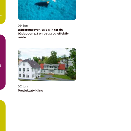
o
09. jun
Båtførerprøven oslo slik tar du
båtlappen på en trygg og effektiv
måte
g
07. jun
Prosjektutvikling
t