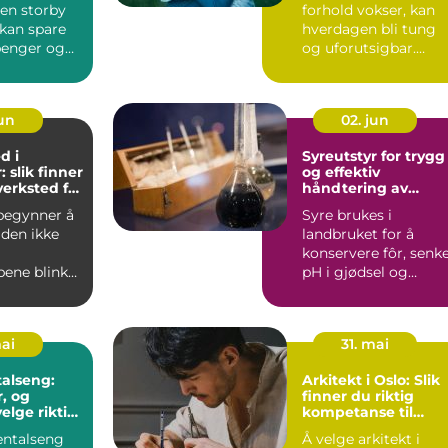
 en storby
forhold vokser, kan
kan spare
hverdagen bli tung
 penger og
og uforutsigbar.
on. Mange
Mange par opplever
period...
jun
02. jun
d i
Syreutstyr for trygg
 slik finner
og effektiv
verksted for
håndtering av
gjødsel og fôr
 begynner å
Syre brukes i
 den ikke
landbruket for å
konservere fôr, senk
pene blinker
pH i gjødsel og
cevarslet
redusere utslipp.
Samtidig er s...
mai
31. mai
alseng:
Arkitekt i Oslo: Slik
r, og
finner du riktig
elge riktig
kompetanse til
prosjektet ditt
entalseng
Å velge arkitekt i