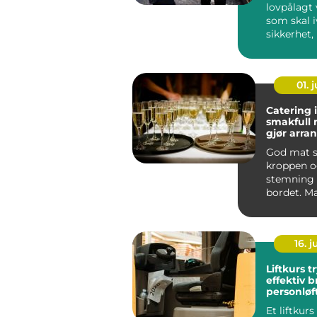
lovpålagt
som skal i
sikkerhet,
arbeidsmil
01. j
Catering 
smakfull
gjør arr
komplett
God mat s
kroppen 
stemning 
bordet. 
planlegge
konfirmasj
16. 
Liftkurs trygg og
effektiv b
personløf
Et liftkurs