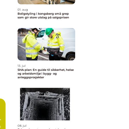
01. aug
Boligstyling i kongsberg små grep
som gir store utslag på salgsprisen
13. jul
SHA-plan: En guide til sikkerhet, helse
og arbeidsmiljø i bygg- og
anleggsprosjekter
sk
o
08. jul