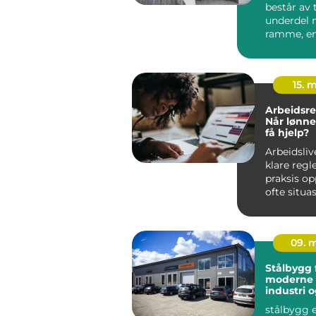
består av 
underdel
ramme, en
hovedmad
overmadra.
15. 
Arbeidsre
Når lønne
få hjelp?
Arbeidsliv
klare regl
praksis op
ofte situa
er bå...
09. 
Stålbygg 
moderne 
industri 
stålbygg e