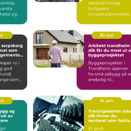
 verktøy
søkeord mange
vareta
boligeiere i
 helse og
hovedstadsområdet
j&oslas...
bruker når de leter
etter fagfolk til ...
ul
30. jun
i sarpsborg
Arkitekt trondheim
 mat som
slik får du mest ut 
angementet
byggeprosjektet
kaper ro i
Byggeprosjekter i
og god
Trondheim spenner
rundt
fra små påbygg på e
Mange som
enebolig til
r dåp,
komplekse
on, bu...
næringsbygg med
høye...
jun
16. jun
Treningssenter oslo
ruk av
slik finner du
tere
senteret som faktis
passer for deg
 gir
Et godt