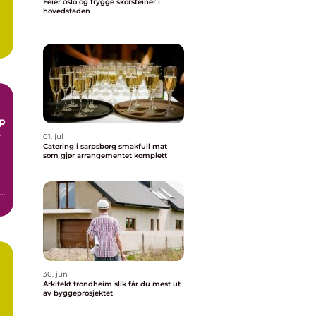
Feier oslo og trygge skorsteiner i
hovedstaden
01. jul
Catering i sarpsborg smakfull mat
som gjør arrangementet komplett
l
.
30. jun
Arkitekt trondheim slik får du mest ut
av byggeprosjektet