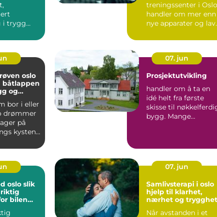
t,
treningssenter i Osl
ert
handler om mer enn
 i trygg
nye apparater og lav
rsonløftere.
månedspris. Mange
binerer ...
som leter et...
jun
07. jun
røven oslo
Prosjektutvikling
du båtlappen
handler om å ta en
gg og
idé helt fra første
måte
 bor i eller
skisse til nøkkelferdi
lo drømmer
bygg. Mange
dager på
forbinder det bare
angs kysten
med te...
ærgården...
jun
07. jun
oslo slik
Samlivsterapi i oslo
riktig
hjelp til klarhet,
or bilen
nærhet og trygghe
ktig
Når avstanden i et