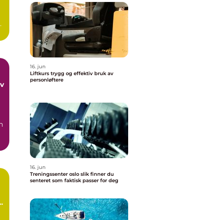
16. jun
Liftkurs trygg og effektiv bruk av
personløftere
av
n
16. jun
Treningssenter oslo slik finner du
senteret som faktisk passer for deg
k