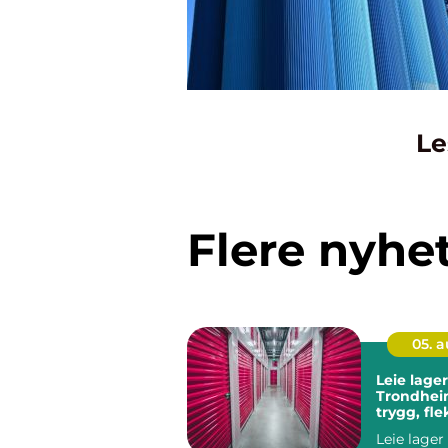
Le
Flere nyhe
05. 
Leie lager
Trondhei
trygg, fle
rimelig l
Leie lager 