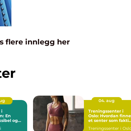
s flere innlegg her
ter
aug
04. aug
 i
Treningssenter i
m: En
Oslo: Hvordan finne
ksibel og
et senter som fakti
øsning
passer deg
i
Treningssenter i Osl