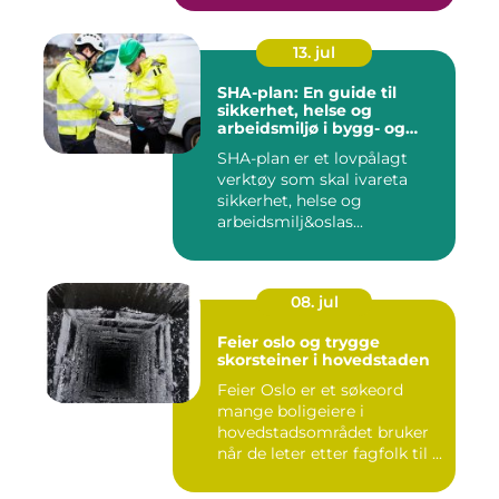
13. jul
SHA-plan: En guide til
sikkerhet, helse og
arbeidsmiljø i bygg- og
anleggsprosjekter
SHA-plan er et lovpålagt
verktøy som skal ivareta
sikkerhet, helse og
arbeidsmilj&oslas...
08. jul
Feier oslo og trygge
skorsteiner i hovedstaden
Feier Oslo er et søkeord
mange boligeiere i
hovedstadsområdet bruker
når de leter etter fagfolk til ...