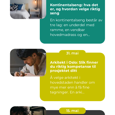
Kontinentalseng: hva det
er, og hvordan velge riktig
seng
En kontinentalseng består av
tre lag: en underdel med
ramme, en vendbar
hovedmadrass og en
overmadra...
31. mai
Arkitekt i Oslo: Slik finner
du riktig kompetanse til
prosjektet ditt
Å velge arkitekt i
hovedstaden handler om
mye mer enn å få fine
tegninger. En arki...
15. mai