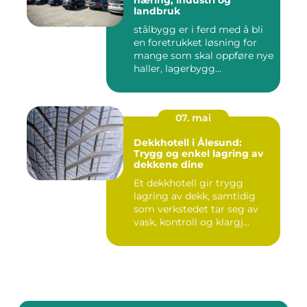
næring, industri og
landbruk
stålbygg er i ferd med å bli
en foretrukket løsning for
mange som skal oppføre nye
haller, lagerbygg...
07. mai
Dekkhotell i Ålesund:
Trygg og enkel lagring av
dekkene dine
Et dekkhotell gir trygg
lagring av dekk, samtidig
som verkstedet tar seg av
vask, kontroll og klargj...