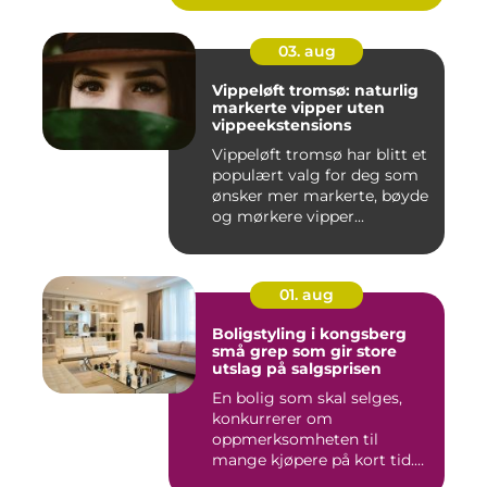
03. aug
Vippeløft tromsø: naturlig
markerte vipper uten
vippeekstensions
Vippeløft tromsø har blitt et
populært valg for deg som
ønsker mer markerte, bøyde
og mørkere vipper...
01. aug
Boligstyling i kongsberg
små grep som gir store
utslag på salgsprisen
En bolig som skal selges,
konkurrerer om
oppmerksomheten til
mange kjøpere på kort tid.
Bilder på Fi...