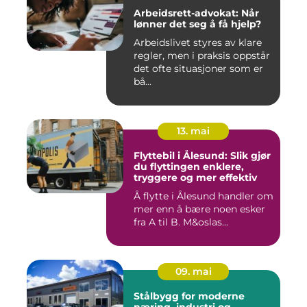
Arbeidsrett-advokat: Når
lønner det seg å få hjelp?
Arbeidslivet styres av klare
regler, men i praksis oppstår
det ofte situasjoner som er
bå...
13. mai
Flyttebil i Ålesund: Slik gjør
du flyttingen enklere,
tryggere og mer effektiv
Å flytte i Ålesund handler om
mer enn å bære noen esker
fra A til B. M&oslas...
09. mai
Stålbygg for moderne