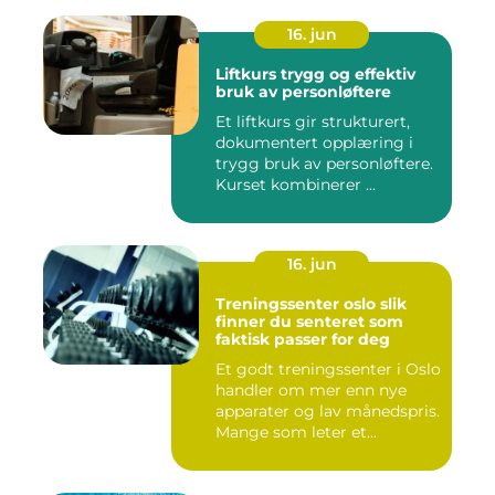
16. jun
Liftkurs trygg og effektiv
bruk av personløftere
Et liftkurs gir strukturert,
dokumentert opplæring i
trygg bruk av personløftere.
Kurset kombinerer ...
16. jun
Treningssenter oslo slik
finner du senteret som
faktisk passer for deg
Et godt treningssenter i Oslo
handler om mer enn nye
apparater og lav månedspris.
Mange som leter et...