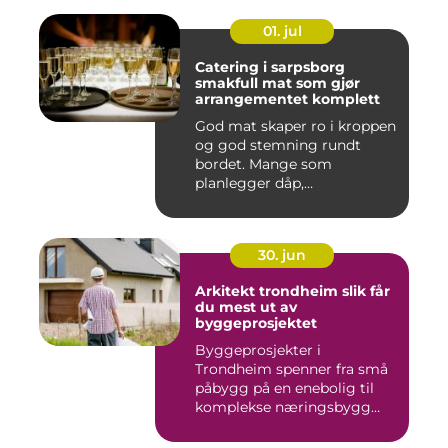
01. jul
Catering i sarpsborg
smakfull mat som gjør
arrangementet komplett
God mat skaper ro i kroppen
og god stemning rundt
bordet. Mange som
planlegger dåp,
konfirmasjon, bu...
30. jun
Arkitekt trondheim slik får
du mest ut av
byggeprosjektet
Byggeprosjekter i
Trondheim spenner fra små
påbygg på en enebolig til
komplekse næringsbygg
med høye...