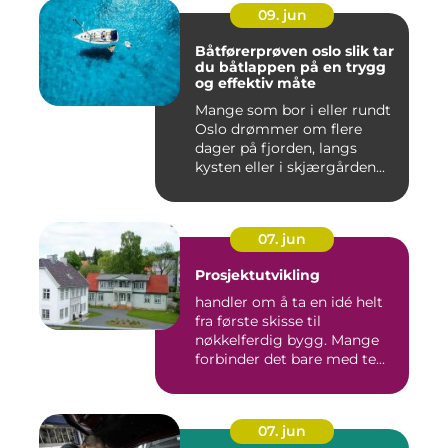
09. jun
Båtførerprøven oslo slik tar
du båtlappen på en trygg
og effektiv måte
Mange som bor i eller rundt
Oslo drømmer om flere
dager på fjorden, langs
kysten eller i skjærgården...
07. jun
Prosjektutvikling
handler om å ta en idé helt
fra første skisse til
nøkkelferdig bygg. Mange
forbinder det bare med te...
07. jun