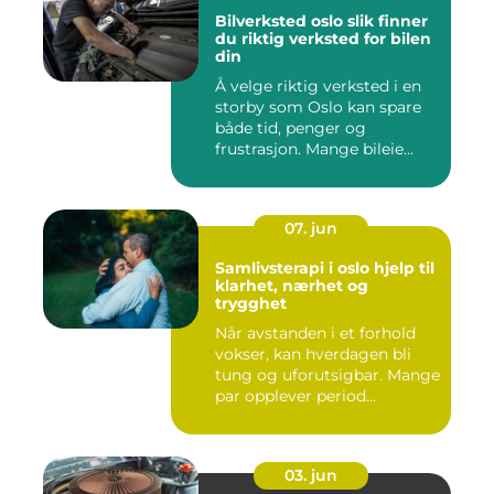
Bilverksted oslo slik finner
du riktig verksted for bilen
din
Å velge riktig verksted i en
storby som Oslo kan spare
både tid, penger og
frustrasjon. Mange bileie...
07. jun
Samlivsterapi i oslo hjelp til
klarhet, nærhet og
trygghet
Når avstanden i et forhold
vokser, kan hverdagen bli
tung og uforutsigbar. Mange
par opplever period...
03. jun