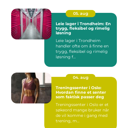
05. aug
Leie lager i Trondheim: En
trygg, fleksibel og rimelig
løsning
Leie lager i Trondheim
handler ofte om å finne en
trygg, fleksibel og rimelig
løsning f...
04. aug
Treningssenter i Oslo:
Hvordan finne et senter
som faktisk passer deg
Treningssenter i Oslo er et
søkeord mange bruker når
de vil komme i gang med
trening, m...