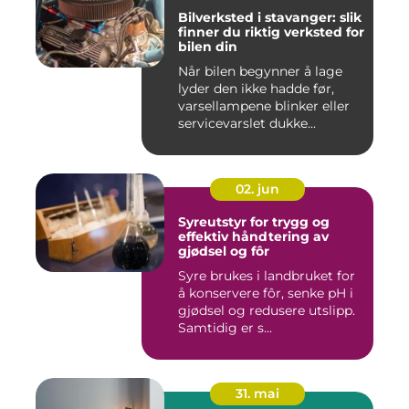
Bilverksted i stavanger: slik
finner du riktig verksted for
bilen din
Når bilen begynner å lage
lyder den ikke hadde før,
varsellampene blinker eller
servicevarslet dukke...
02. jun
Syreutstyr for trygg og
effektiv håndtering av
gjødsel og fôr
Syre brukes i landbruket for
å konservere fôr, senke pH i
gjødsel og redusere utslipp.
Samtidig er s...
31. mai