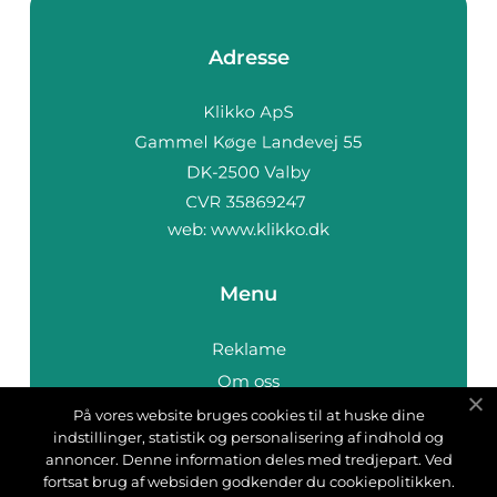
Adresse
web:
www.klikko.dk
Menu
Reklame
Om oss
Cookies
På vores website bruges cookies til at huske dine
indstillinger, statistik og personalisering af indhold og
Kontakt Oss
annoncer. Denne information deles med tredjepart. Ved
Sitemap
fortsat brug af websiden godkender du cookiepolitikken.