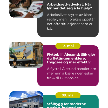
Arbeidsrett-advokat: Når
lønner det seg å få hjelp?
Arbeidslivet styres av klare
regler, men i praksis oppstår
det ofte situasjoner som er
bå...
13. mai
Flyttebil i Ålesund: Slik gjør
du flyttingen enklere,
tryggere og mer effektiv
Å flytte i Ålesund handler om
mer enn å bære noen esker
fra A til B. M&oslas...
09. mai
Stålbygg for moderne
næring, industri og