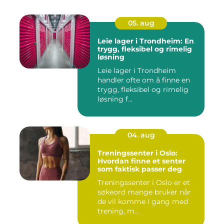
05. aug
Leie lager i Trondheim: En
trygg, fleksibel og rimelig
løsning
Leie lager i Trondheim
handler ofte om å finne en
trygg, fleksibel og rimelig
løsning f...
04. aug
Treningssenter i Oslo:
Hvordan finne et senter
som faktisk passer deg
Treningssenter i Oslo er et
søkeord mange bruker når
de vil komme i gang med
trening, m...