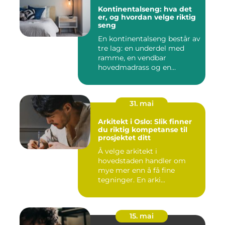
Kontinentalseng: hva det
er, og hvordan velge riktig
seng
En kontinentalseng består av
tre lag: en underdel med
ramme, en vendbar
hovedmadrass og en
overmadra...
31. mai
Arkitekt i Oslo: Slik finner
du riktig kompetanse til
prosjektet ditt
Å velge arkitekt i
hovedstaden handler om
mye mer enn å få fine
tegninger. En arki...
15. mai