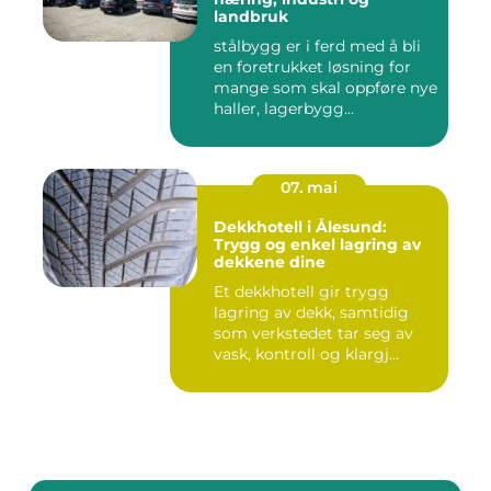
landbruk
stålbygg er i ferd med å bli
en foretrukket løsning for
mange som skal oppføre nye
haller, lagerbygg...
07. mai
Dekkhotell i Ålesund:
Trygg og enkel lagring av
dekkene dine
Et dekkhotell gir trygg
lagring av dekk, samtidig
som verkstedet tar seg av
vask, kontroll og klargj...