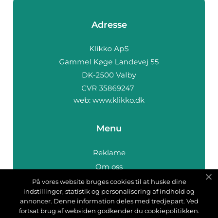
Adresse
web:
www.klikko.dk
Menu
Reklame
Om oss
Cookies
På vores website bruges cookies til at huske dine
indstillinger, statistik og personalisering af indhold og
Kontakt Oss
annoncer. Denne information deles med tredjepart. Ved
Sitemap
fortsat brug af websiden godkender du cookiepolitikken.