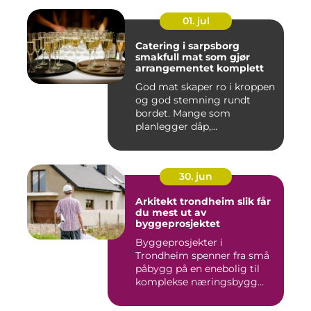
01. jul
Catering i sarpsborg
smakfull mat som gjør
arrangementet komplett
God mat skaper ro i kroppen
og god stemning rundt
bordet. Mange som
planlegger dåp,
konfirmasjon, bu...
30. jun
Arkitekt trondheim slik får
du mest ut av
byggeprosjektet
Byggeprosjekter i
Trondheim spenner fra små
påbygg på en enebolig til
komplekse næringsbygg
med høye...