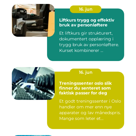
16. jun
Liftkurs trygg og effektiv
bruk av personløftere
Et liftkurs gir strukturert,
dokumentert opplæring i
trygg bruk av personløftere.
Kurset kombinerer ...
16. jun
Treningssenter oslo slik
finner du senteret som
faktisk passer for deg
Et godt treningssenter i Oslo
handler om mer enn nye
apparater og lav månedspris.
Mange som leter et...