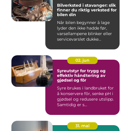
Bilverksted i stavanger: slik
finner du riktig verksted for
bilen din
Når bilen begynner å lage
lyder den ikke hadde før,
varsellampene blinker eller
servicevarslet dukke...
02. jun
Syreutstyr for trygg og
effektiv håndtering av
gjødsel og fôr
Syre brukes i landbruket for
å konservere fôr, senke pH i
gjødsel og redusere utslipp.
Samtidig er s...
31. mai