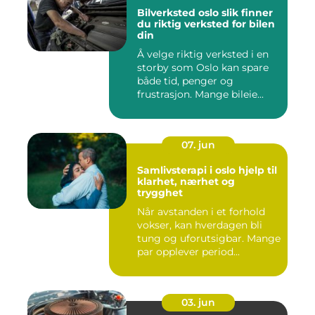
Bilverksted oslo slik finner
du riktig verksted for bilen
din
Å velge riktig verksted i en
storby som Oslo kan spare
både tid, penger og
frustrasjon. Mange bileie...
07. jun
Samlivsterapi i oslo hjelp til
klarhet, nærhet og
trygghet
Når avstanden i et forhold
vokser, kan hverdagen bli
tung og uforutsigbar. Mange
par opplever period...
03. jun