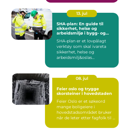
13. jul
SHA-plan: En guide til
sikkerhet, helse og
arbeidsmiljø i bygg- og
anleggsprosjekter
SHA-plan er et lovpålagt
verktøy som skal ivareta
sikkerhet, helse og
arbeidsmilj&oslas...
08. jul
Feier oslo og trygge
skorsteiner i hovedstaden
Feier Oslo er et søkeord
mange boligeiere i
hovedstadsområdet bruker
når de leter etter fagfolk til ...