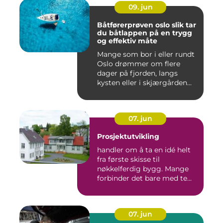
09. jun
Båtførerprøven oslo slik tar
du båtlappen på en trygg
og effektiv måte
Mange som bor i eller rundt
Oslo drømmer om flere
dager på fjorden, langs
kysten eller i skjærgården...
07. jun
Prosjektutvikling
handler om å ta en idé helt
fra første skisse til
nøkkelferdig bygg. Mange
forbinder det bare med te...
07. jun