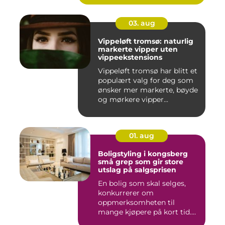
03. aug
Vippeløft tromsø: naturlig
markerte vipper uten
vippeekstensions
Vippeløft tromsø har blitt et
populært valg for deg som
ønsker mer markerte, bøyde
og mørkere vipper...
01. aug
Boligstyling i kongsberg
små grep som gir store
utslag på salgsprisen
En bolig som skal selges,
konkurrerer om
oppmerksomheten til
mange kjøpere på kort tid.
Bilder på Fi...