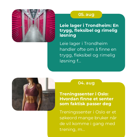
05. aug
Leie lager i Trondheim: En
trygg, fleksibel og rimelig
løsning
Leie lager i Trondheim
handler ofte om å finne en
trygg, fleksibel og rimelig
løsning f...
04. aug
Treningssenter i Oslo:
Hvordan finne et senter
som faktisk passer deg
Treningssenter i Oslo er et
søkeord mange bruker når
de vil komme i gang med
trening, m...