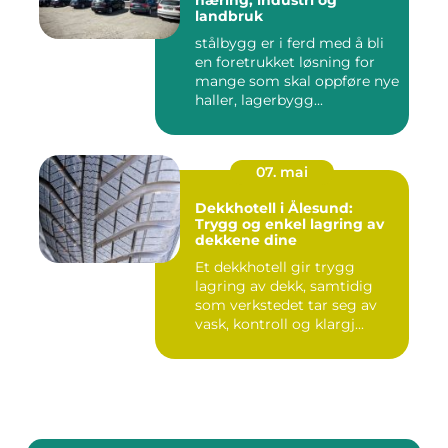
næring, industri og
landbruk
stålbygg er i ferd med å bli
en foretrukket løsning for
mange som skal oppføre nye
haller, lagerbygg...
07. mai
Dekkhotell i Ålesund:
Trygg og enkel lagring av
dekkene dine
Et dekkhotell gir trygg
lagring av dekk, samtidig
som verkstedet tar seg av
vask, kontroll og klargj...