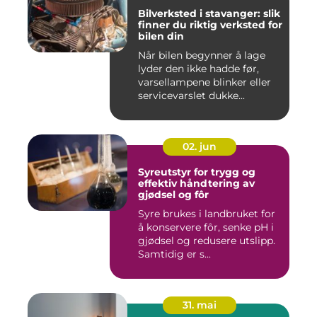
Bilverksted i stavanger: slik
finner du riktig verksted for
bilen din
Når bilen begynner å lage
lyder den ikke hadde før,
varsellampene blinker eller
servicevarslet dukke...
02. jun
Syreutstyr for trygg og
effektiv håndtering av
gjødsel og fôr
Syre brukes i landbruket for
å konservere fôr, senke pH i
gjødsel og redusere utslipp.
Samtidig er s...
31. mai