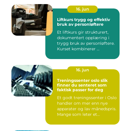
16. jun
Liftkurs trygg og effektiv
bruk av personløftere
Et liftkurs gir strukturert,
dokumentert opplæring i
trygg bruk av personløftere.
Kurset kombinerer ...
16. jun
Treningssenter oslo slik
finner du senteret som
faktisk passer for deg
Et godt treningssenter i Oslo
handler om mer enn nye
apparater og lav månedspris.
Mange som leter et...