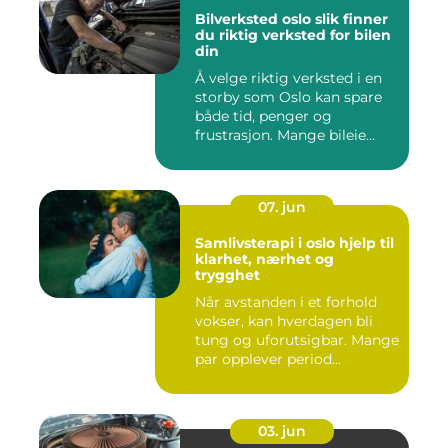
Bilverksted oslo slik finner
du riktig verksted for bilen
din
Å velge riktig verksted i en
storby som Oslo kan spare
både tid, penger og
frustrasjon. Mange bileie...
07. jun
Samlivsterapi i oslo hjelp til
klarhet, nærhet og
trygghet
Når avstanden i et forhold
vokser, kan hverdagen bli
tung og uforutsigbar. Mange
par opplever period...
03. jun