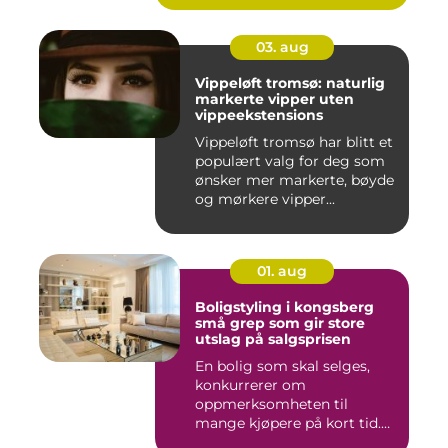
03. aug
Vippeløft tromsø: naturlig
markerte vipper uten
vippeekstensions
Vippeløft tromsø har blitt et
populært valg for deg som
ønsker mer markerte, bøyde
og mørkere vipper...
01. aug
Boligstyling i kongsberg
små grep som gir store
utslag på salgsprisen
En bolig som skal selges,
konkurrerer om
oppmerksomheten til
mange kjøpere på kort tid.
Bilder på Fi...