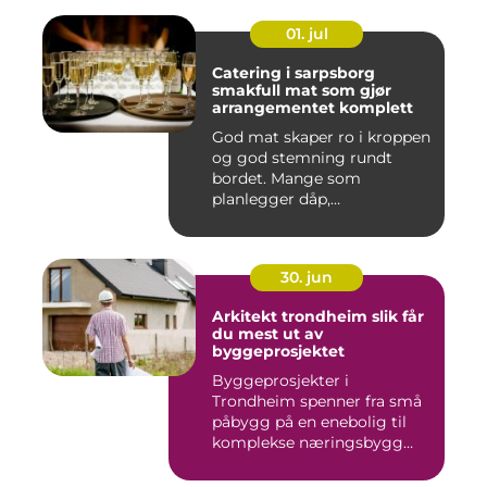
01. jul
Catering i sarpsborg
smakfull mat som gjør
arrangementet komplett
God mat skaper ro i kroppen
og god stemning rundt
bordet. Mange som
planlegger dåp,
konfirmasjon, bu...
30. jun
Arkitekt trondheim slik får
du mest ut av
byggeprosjektet
Byggeprosjekter i
Trondheim spenner fra små
påbygg på en enebolig til
komplekse næringsbygg
med høye...