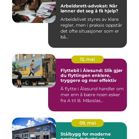
Arbeidsrett-advokat: Når
lønner det seg å få hjelp?
Arbeidslivet styres av klare
regler, men i praksis oppstår
det ofte situasjoner som er
bå...
13. mai
Flyttebil i Ålesund: Slik gjør
du flyttingen enklere,
tryggere og mer effektiv
Å flytte i Ålesund handler om
mer enn å bære noen esker
fra A til B. M&oslas...
09. mai
Stålbygg for moderne