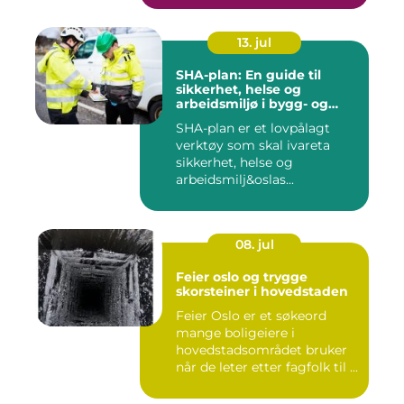
13. jul
SHA-plan: En guide til
sikkerhet, helse og
arbeidsmiljø i bygg- og
anleggsprosjekter
SHA-plan er et lovpålagt
verktøy som skal ivareta
sikkerhet, helse og
arbeidsmilj&oslas...
08. jul
Feier oslo og trygge
skorsteiner i hovedstaden
Feier Oslo er et søkeord
mange boligeiere i
hovedstadsområdet bruker
når de leter etter fagfolk til ...