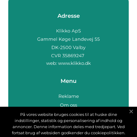
Adresse
web:
www.klikko.dk
Menu
Reklame
Om oss
Cookies
På vores website bruges cookies til at huske dine
indstillinger, statistik og personalisering af indhold og
Kontakt Oss
annoncer. Denne information deles med tredjepart. Ved
Sitemap
fortsat brug af websiden godkender du cookiepolitikken.