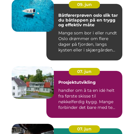
09. jun
Båtførerprøven oslo slik tar
du båtlappen på en trygg
og effektiv måte
Mange som bor i eller rundt
Oslo drømmer om flere
dager på fjorden, langs
kysten eller i skjærgården...
07. jun
Prosjektutvikling
handler om å ta en idé helt
fra første skisse til
nøkkelferdig bygg. Mange
forbinder det bare med te...
07. jun