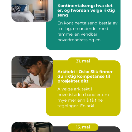
Kontinentalseng: hva det
er, og hvordan velge riktig
seng
En kontinentalseng består av
tre lag: en underdel med
ramme, en vendbar
hovedmadrass og en
overmadra...
31. mai
Arkitekt i Oslo: Slik finner
du riktig kompetanse til
prosjektet ditt
Å velge arkitekt i
hovedstaden handler om
mye mer enn å få fine
tegninger. En arki...
15. mai