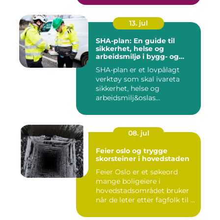
13. jul
SHA-plan: En guide til
sikkerhet, helse og
arbeidsmiljø i bygg- og
anleggsprosjekter
SHA-plan er et lovpålagt
verktøy som skal ivareta
sikkerhet, helse og
arbeidsmilj&oslas...
08. jul
Feier oslo og trygge
skorsteiner i hovedstaden
Feier Oslo er et søkeord
mange boligeiere i
hovedstadsområdet bruker
når de leter etter fagfolk til ...