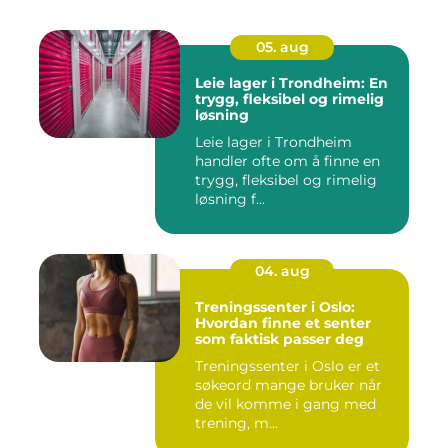
05. aug
Leie lager i Trondheim: En
trygg, fleksibel og rimelig
løsning
Leie lager i Trondheim
handler ofte om å finne en
trygg, fleksibel og rimelig
løsning f...
04. aug
Treningssenter i Oslo:
Hvordan finne et senter
som faktisk passer deg
Treningssenter i Oslo er et
søkeord mange bruker når
de vil komme i gang med
trening, m...