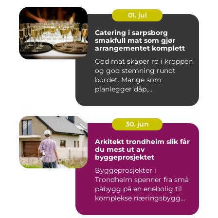
01. jul
Catering i sarpsborg
smakfull mat som gjør
arrangementet komplett
God mat skaper ro i kroppen
og god stemning rundt
bordet. Mange som
planlegger dåp,
konfirmasjon, bu...
30. jun
Arkitekt trondheim slik får
du mest ut av
byggeprosjektet
Byggeprosjekter i
Trondheim spenner fra små
påbygg på en enebolig til
komplekse næringsbygg
med høye...