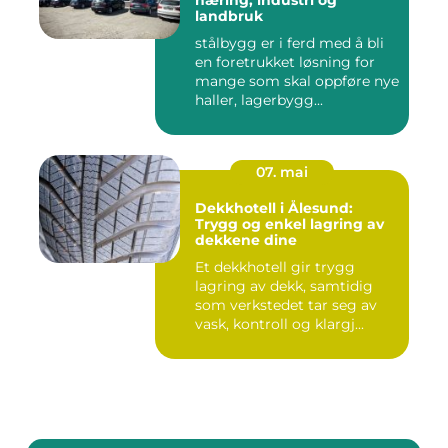
næring, industri og
landbruk
stålbygg er i ferd med å bli
en foretrukket løsning for
mange som skal oppføre nye
haller, lagerbygg...
07. mai
Dekkhotell i Ålesund:
Trygg og enkel lagring av
dekkene dine
Et dekkhotell gir trygg
lagring av dekk, samtidig
som verkstedet tar seg av
vask, kontroll og klargj...