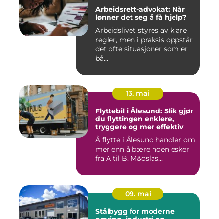
Arbeidsrett-advokat: Når
lønner det seg å få hjelp?
Arbeidslivet styres av klare
regler, men i praksis oppstår
det ofte situasjoner som er
bå...
13. mai
Flyttebil i Ålesund: Slik gjør
du flyttingen enklere,
tryggere og mer effektiv
Å flytte i Ålesund handler om
mer enn å bære noen esker
fra A til B. M&oslas...
09. mai
Stålbygg for moderne