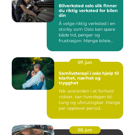
Bilverksted oslo slik finner
du riktig verksted for bilen
din
Å velge riktig verksted i en
storby som Oslo kan spare
både tid, penger og
frustrasjon. Mange bileie...
07. jun
Samlivsterapi i oslo hjelp til
klarhet, nærhet og
trygghet
Når avstanden i et forhold
vokser, kan hverdagen bli
tung og uforutsigbar. Mange
par opplever period...
03. jun