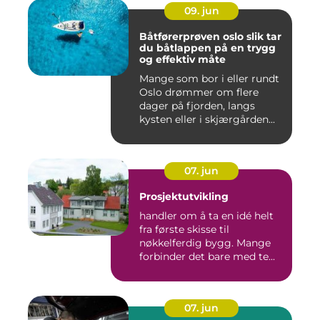
09. jun
Båtførerprøven oslo slik tar
du båtlappen på en trygg
og effektiv måte
Mange som bor i eller rundt
Oslo drømmer om flere
dager på fjorden, langs
kysten eller i skjærgården...
07. jun
Prosjektutvikling
handler om å ta en idé helt
fra første skisse til
nøkkelferdig bygg. Mange
forbinder det bare med te...
07. jun