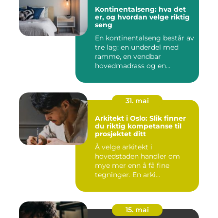
Kontinentalseng: hva det
er, og hvordan velge riktig
seng
En kontinentalseng består av
tre lag: en underdel med
ramme, en vendbar
hovedmadrass og en
overmadra...
31. mai
Arkitekt i Oslo: Slik finner
du riktig kompetanse til
prosjektet ditt
Å velge arkitekt i
hovedstaden handler om
mye mer enn å få fine
tegninger. En arki...
15. mai