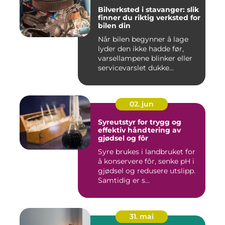
Bilverksted i stavanger: slik
finner du riktig verksted for
bilen din
Når bilen begynner å lage
lyder den ikke hadde før,
varsellampene blinker eller
servicevarslet dukke...
02. jun
Syreutstyr for trygg og
effektiv håndtering av
gjødsel og fôr
Syre brukes i landbruket for
å konservere fôr, senke pH i
gjødsel og redusere utslipp.
Samtidig er s...
31. mai