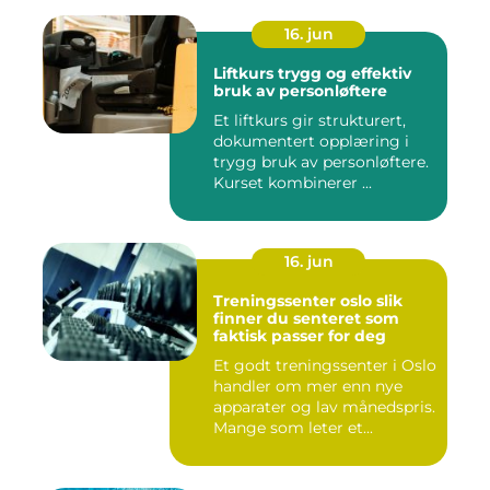
16. jun
Liftkurs trygg og effektiv
bruk av personløftere
Et liftkurs gir strukturert,
dokumentert opplæring i
trygg bruk av personløftere.
Kurset kombinerer ...
16. jun
Treningssenter oslo slik
finner du senteret som
faktisk passer for deg
Et godt treningssenter i Oslo
handler om mer enn nye
apparater og lav månedspris.
Mange som leter et...