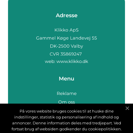
Adresse
web:
www.klikko.dk
Menu
Reklame
Om oss
Cookies
På vores website bruges cookies til at huske dine
indstillinger, statistik og personalisering af indhold og
Kontakt Oss
annoncer. Denne information deles med tredjepart. Ved
Sitemap
fortsat brug af websiden godkender du cookiepolitikken.