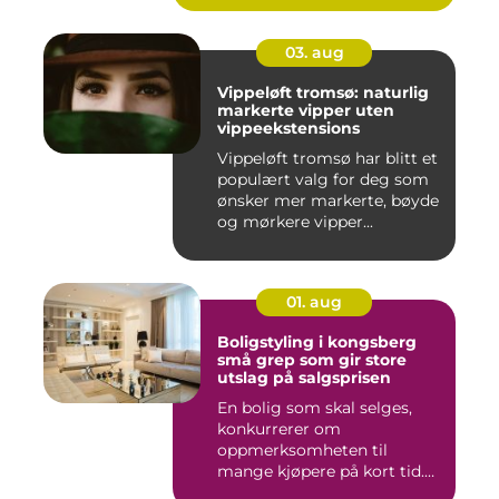
03. aug
Vippeløft tromsø: naturlig
markerte vipper uten
vippeekstensions
Vippeløft tromsø har blitt et
populært valg for deg som
ønsker mer markerte, bøyde
og mørkere vipper...
01. aug
Boligstyling i kongsberg
små grep som gir store
utslag på salgsprisen
En bolig som skal selges,
konkurrerer om
oppmerksomheten til
mange kjøpere på kort tid.
Bilder på Fi...