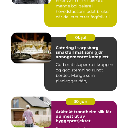
Feier Oslo er et søkeord
mange boligeiere i
hovedstadsområdet bruker
når de leter etter fagfolk til ...
01. jul
Catering i sarpsborg
smakfull mat som gjør
arrangementet komplett
God mat skaper ro i kroppen
og god stemning rundt
bordet. Mange som
planlegger dåp,
konfirmasjon, bu...
30. jun
Arkitekt trondheim slik får
du mest ut av
byggeprosjektet