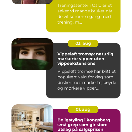
Treningssenter i Oslo er et
søkeord mange bruker når
de vil komme i gang med
trening, m...
03. aug
Vippeløft tromsø: naturlig
markerte vipper uten
vippeekstensions
Vippeløft tromsø har blitt et
populært valg for deg som
ønsker mer markerte, bøyde
og mørkere vipper...
01. aug
Boligstyling i kongsberg
små grep som gir store
utslag på salgsprisen