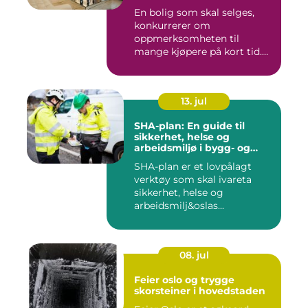
En bolig som skal selges,
konkurrerer om
oppmerksomheten til
mange kjøpere på kort tid.
Bilder på Fi...
13. jul
SHA-plan: En guide til
sikkerhet, helse og
arbeidsmiljø i bygg- og
anleggsprosjekter
SHA-plan er et lovpålagt
verktøy som skal ivareta
sikkerhet, helse og
arbeidsmilj&oslas...
08. jul
Feier oslo og trygge
skorsteiner i hovedstaden