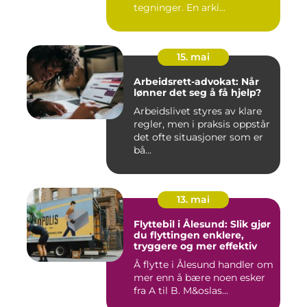
tegninger. En arki...
15. mai
Arbeidsrett-advokat: Når
lønner det seg å få hjelp?
Arbeidslivet styres av klare
regler, men i praksis oppstår
det ofte situasjoner som er
bå...
13. mai
Flyttebil i Ålesund: Slik gjør
du flyttingen enklere,
tryggere og mer effektiv
Å flytte i Ålesund handler om
mer enn å bære noen esker
fra A til B. M&oslas...