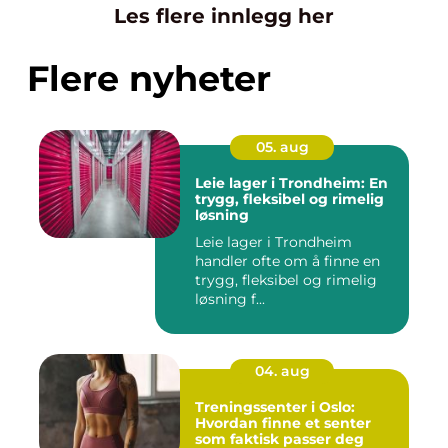
Les flere innlegg her
Flere nyheter
05. aug
Leie lager i Trondheim: En
trygg, fleksibel og rimelig
løsning
Leie lager i Trondheim
handler ofte om å finne en
trygg, fleksibel og rimelig
løsning f...
04. aug
Treningssenter i Oslo:
Hvordan finne et senter
som faktisk passer deg