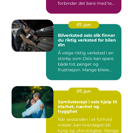
forbinder det bare med te...
07. jun
Bilverksted oslo slik finner
du riktig verksted for bilen
din
Å velge riktig verksted i en
storby som Oslo kan spare
både tid, penger og
frustrasjon. Mange bileie...
07. jun
Samlivsterapi i oslo hjelp til
klarhet, nærhet og
trygghet
Når avstanden i et forhold
vokser, kan hverdagen bli
tung og uforutsigbar. Mange