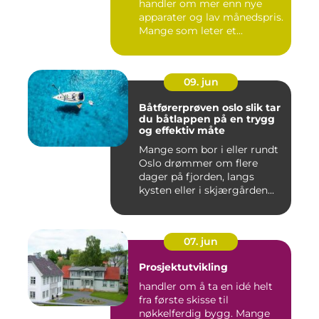
handler om mer enn nye
apparater og lav månedspris.
Mange som leter et...
09. jun
Båtførerprøven oslo slik tar
du båtlappen på en trygg
og effektiv måte
Mange som bor i eller rundt
Oslo drømmer om flere
dager på fjorden, langs
kysten eller i skjærgården...
07. jun
Prosjektutvikling
handler om å ta en idé helt
fra første skisse til
nøkkelferdig bygg. Mange