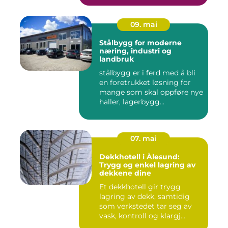
09. mai
Stålbygg for moderne
næring, industri og
landbruk
stålbygg er i ferd med å bli
en foretrukket løsning for
mange som skal oppføre nye
haller, lagerbygg...
07. mai
Dekkhotell i Ålesund:
Trygg og enkel lagring av
dekkene dine
Et dekkhotell gir trygg
lagring av dekk, samtidig
som verkstedet tar seg av
vask, kontroll og klargj...