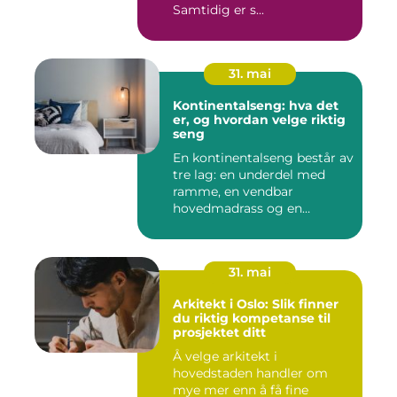
Samtidig er s...
31. mai
Kontinentalseng: hva det
er, og hvordan velge riktig
seng
En kontinentalseng består av
tre lag: en underdel med
ramme, en vendbar
hovedmadrass og en
overmadra...
31. mai
Arkitekt i Oslo: Slik finner
du riktig kompetanse til
prosjektet ditt
Å velge arkitekt i
hovedstaden handler om
mye mer enn å få fine