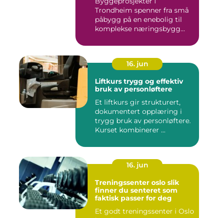
Byggeprosjekter i
Trondheim spenner fra små
påbygg på en enebolig til
komplekse næringsbygg
med høye...
16. jun
Liftkurs trygg og effektiv
bruk av personløftere
Et liftkurs gir strukturert,
dokumentert opplæring i
trygg bruk av personløftere.
Kurset kombinerer ...
16. jun
Treningssenter oslo slik
finner du senteret som
faktisk passer for deg
Et godt treningssenter i Oslo