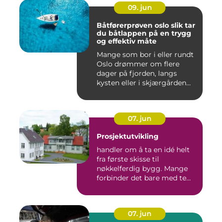
09. jun
Båtførerprøven oslo slik tar
du båtlappen på en trygg
og effektiv måte
Mange som bor i eller rundt
Oslo drømmer om flere
dager på fjorden, langs
kysten eller i skjærgården...
07. jun
Prosjektutvikling
handler om å ta en idé helt
fra første skisse til
nøkkelferdig bygg. Mange
forbinder det bare med te...
07. jun