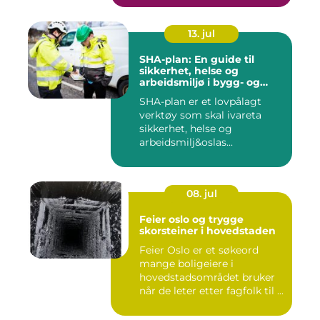
13. jul
SHA-plan: En guide til
sikkerhet, helse og
arbeidsmiljø i bygg- og
anleggsprosjekter
SHA-plan er et lovpålagt
verktøy som skal ivareta
sikkerhet, helse og
arbeidsmilj&oslas...
08. jul
Feier oslo og trygge
skorsteiner i hovedstaden
Feier Oslo er et søkeord
mange boligeiere i
hovedstadsområdet bruker
når de leter etter fagfolk til ...