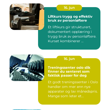
16. jun
Liftkurs trygg og effektiv
bruk av personløftere
Et liftkurs gir strukturert,
dokumentert opplæring i
trygg bruk av personløftere.
Kurset kombinerer ...
16. jun
Treningssenter oslo slik
finner du senteret som
faktisk passer for deg
Et godt treningssenter i Oslo
handler om mer enn nye
apparater og lav månedspris.
Mange som leter et...