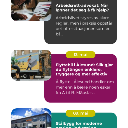
Arbeidsrett-advokat: Når
lønner det seg å få hjelp?
Arbeidslivet styres av klare
regler, men i praksis oppstår
det ofte situasjoner som er
bå...
13. mai
Flyttebil i Ålesund: Slik gjør
du flyttingen enklere,
tryggere og mer effektiv
Å flytte i Ålesund handler om
mer enn å bære noen esker
fra A til B. M&oslas...
09. mai
Stålbygg for moderne