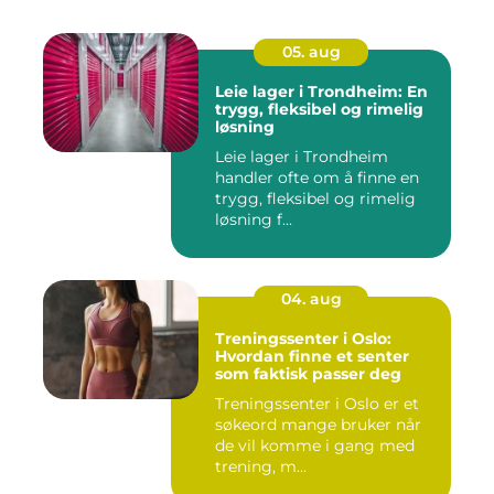
05. aug
Leie lager i Trondheim: En
trygg, fleksibel og rimelig
løsning
Leie lager i Trondheim
handler ofte om å finne en
trygg, fleksibel og rimelig
løsning f...
04. aug
Treningssenter i Oslo:
Hvordan finne et senter
som faktisk passer deg
Treningssenter i Oslo er et
søkeord mange bruker når
de vil komme i gang med
trening, m...