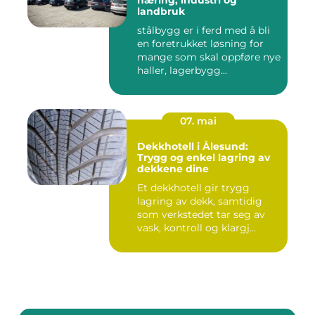
næring, industri og
landbruk
stålbygg er i ferd med å bli
en foretrukket løsning for
mange som skal oppføre nye
haller, lagerbygg...
07. mai
Dekkhotell i Ålesund:
Trygg og enkel lagring av
dekkene dine
Et dekkhotell gir trygg
lagring av dekk, samtidig
som verkstedet tar seg av
vask, kontroll og klargj...