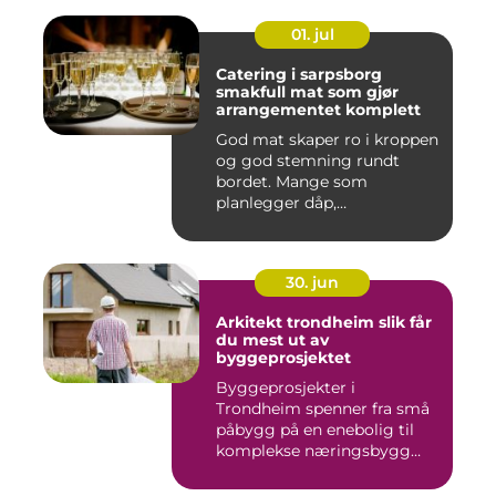
01. jul
Catering i sarpsborg
smakfull mat som gjør
arrangementet komplett
God mat skaper ro i kroppen
og god stemning rundt
bordet. Mange som
planlegger dåp,
konfirmasjon, bu...
30. jun
Arkitekt trondheim slik får
du mest ut av
byggeprosjektet
Byggeprosjekter i
Trondheim spenner fra små
påbygg på en enebolig til
komplekse næringsbygg
med høye...