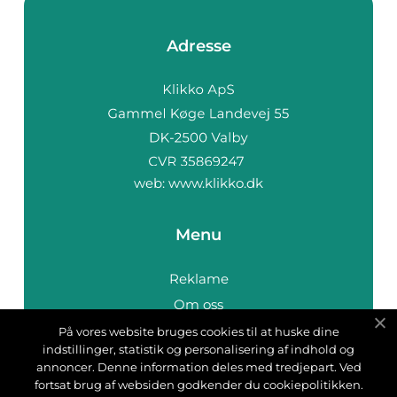
Adresse
web:
www.klikko.dk
Menu
Reklame
Om oss
Cookies
På vores website bruges cookies til at huske dine
indstillinger, statistik og personalisering af indhold og
Kontakt Oss
annoncer. Denne information deles med tredjepart. Ved
Sitemap
fortsat brug af websiden godkender du cookiepolitikken.