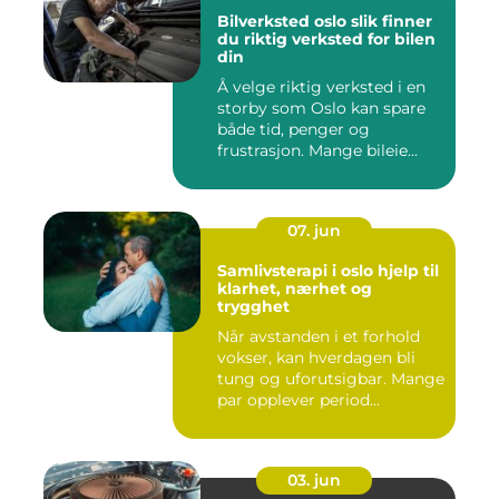
Bilverksted oslo slik finner
du riktig verksted for bilen
din
Å velge riktig verksted i en
storby som Oslo kan spare
både tid, penger og
frustrasjon. Mange bileie...
07. jun
Samlivsterapi i oslo hjelp til
klarhet, nærhet og
trygghet
Når avstanden i et forhold
vokser, kan hverdagen bli
tung og uforutsigbar. Mange
par opplever period...
03. jun