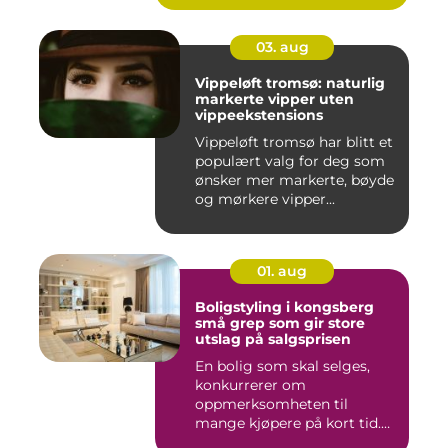
03. aug
Vippeløft tromsø: naturlig
markerte vipper uten
vippeekstensions
Vippeløft tromsø har blitt et
populært valg for deg som
ønsker mer markerte, bøyde
og mørkere vipper...
01. aug
Boligstyling i kongsberg
små grep som gir store
utslag på salgsprisen
En bolig som skal selges,
konkurrerer om
oppmerksomheten til
mange kjøpere på kort tid.
Bilder på Fi...