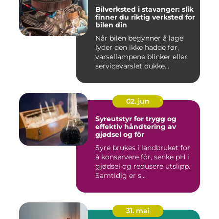
Bilverksted i stavanger: slik
finner du riktig verksted for
bilen din
Når bilen begynner å lage
lyder den ikke hadde før,
varsellampene blinker eller
servicevarslet dukke...
02. jun
Syreutstyr for trygg og
effektiv håndtering av
gjødsel og fôr
Syre brukes i landbruket for
å konservere fôr, senke pH i
gjødsel og redusere utslipp.
Samtidig er s...
31. mai