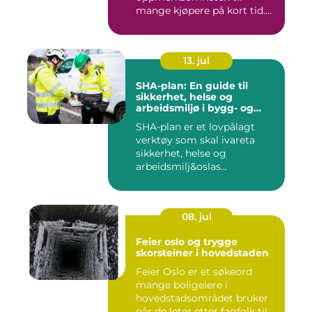
mange kjøpere på kort tid.
Bilder på Fi...
13. jul
SHA-plan: En guide til
sikkerhet, helse og
arbeidsmiljø i bygg- og
anleggsprosjekter
SHA-plan er et lovpålagt
verktøy som skal ivareta
sikkerhet, helse og
arbeidsmilj&oslas...
08. jul
Feier oslo og trygge
skorsteiner i hovedstaden
Feier Oslo er et søkeord
mange boligeiere i
hovedstadsområdet bruker
når de leter etter fagfolk til ...