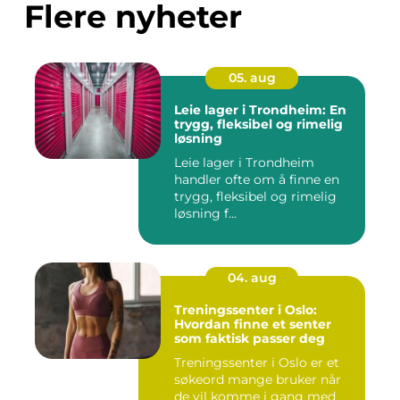
Flere nyheter
05. aug
Leie lager i Trondheim: En
trygg, fleksibel og rimelig
løsning
Leie lager i Trondheim
handler ofte om å finne en
trygg, fleksibel og rimelig
løsning f...
04. aug
Treningssenter i Oslo:
Hvordan finne et senter
som faktisk passer deg
Treningssenter i Oslo er et
søkeord mange bruker når
de vil komme i gang med