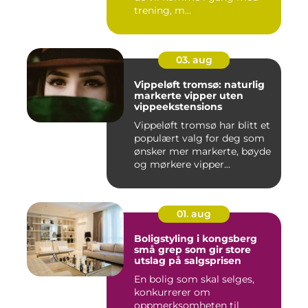
trening, m...
03. aug
Vippeløft tromsø: naturlig
markerte vipper uten
vippeekstensions
Vippeløft tromsø har blitt et
populært valg for deg som
ønsker mer markerte, bøyde
og mørkere vipper...
01. aug
Boligstyling i kongsberg
små grep som gir store
utslag på salgsprisen
En bolig som skal selges,
konkurrerer om
oppmerksomheten til