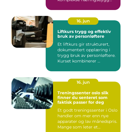
med høye...
16. jun
Liftkurs trygg og effektiv
bruk av personløftere
Et liftkurs gir strukturert,
dokumentert opplæring i
trygg bruk av personløftere.
Kurset kombinerer ...
16. jun
Treningssenter oslo slik
finner du senteret som
faktisk passer for deg
Et godt treningssenter i Oslo
handler om mer enn nye
apparater og lav månedspris.
Mange som leter et...