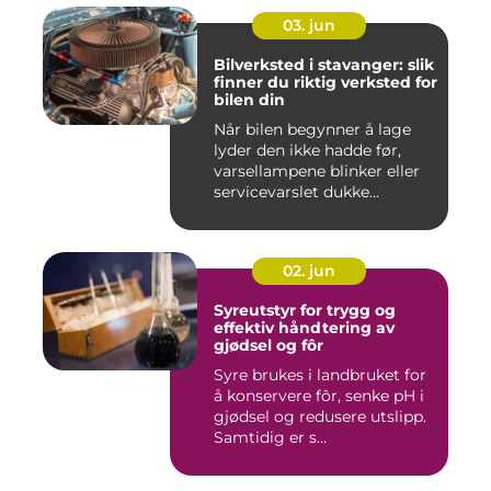
03. jun
Bilverksted i stavanger: slik
finner du riktig verksted for
bilen din
Når bilen begynner å lage
lyder den ikke hadde før,
varsellampene blinker eller
servicevarslet dukke...
02. jun
Syreutstyr for trygg og
effektiv håndtering av
gjødsel og fôr
Syre brukes i landbruket for
å konservere fôr, senke pH i
gjødsel og redusere utslipp.
Samtidig er s...