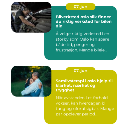
07. jun
Bilverksted oslo slik finner
du riktig verksted for bilen
din
Å velge riktig verksted i en
storby som Oslo kan spare
både tid, penger og
frustrasjon. Mange bileie...
07. jun
Samlivsterapi i oslo hjelp til
klarhet, nærhet og
trygghet
Når avstanden i et forhold
vokser, kan hverdagen bli
tung og uforutsigbar. Mange
par opplever period...