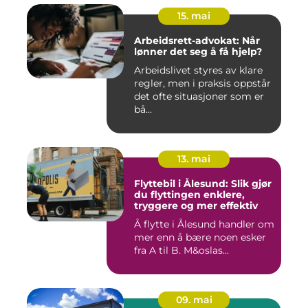
15. mai
Arbeidsrett-advokat: Når
lønner det seg å få hjelp?
Arbeidslivet styres av klare
regler, men i praksis oppstår
det ofte situasjoner som er
bå...
13. mai
Flyttebil i Ålesund: Slik gjør
du flyttingen enklere,
tryggere og mer effektiv
Å flytte i Ålesund handler om
mer enn å bære noen esker
fra A til B. M&oslas...
09. mai