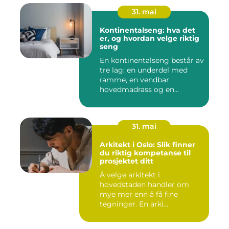
31. mai
Kontinentalseng: hva det
er, og hvordan velge riktig
seng
En kontinentalseng består av
tre lag: en underdel med
ramme, en vendbar
hovedmadrass og en
overmadra...
31. mai
Arkitekt i Oslo: Slik finner
du riktig kompetanse til
prosjektet ditt
Å velge arkitekt i
hovedstaden handler om
mye mer enn å få fine
tegninger. En arki...