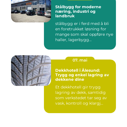
Stålbygg for moderne
næring, industri og
landbruk
stålbygg er i ferd med å bli
en foretrukket løsning for
mange som skal oppføre nye
haller, lagerbygg...
07. mai
Dekkhotell i Ålesund:
Trygg og enkel lagring av
dekkene dine
Et dekkhotell gir trygg
lagring av dekk, samtidig
som verkstedet tar seg av
vask, kontroll og klargj...