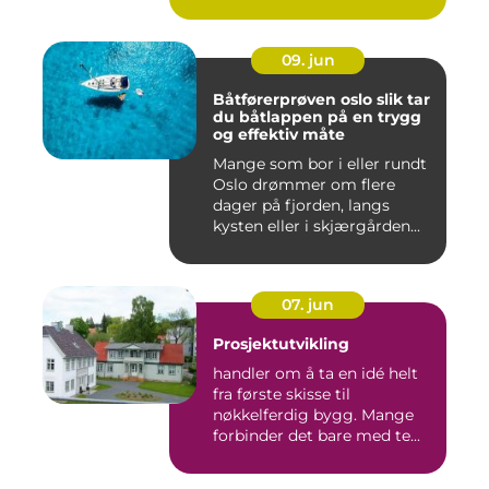
09. jun
Båtførerprøven oslo slik tar
du båtlappen på en trygg
og effektiv måte
Mange som bor i eller rundt
Oslo drømmer om flere
dager på fjorden, langs
kysten eller i skjærgården...
07. jun
Prosjektutvikling
handler om å ta en idé helt
fra første skisse til
nøkkelferdig bygg. Mange
forbinder det bare med te...