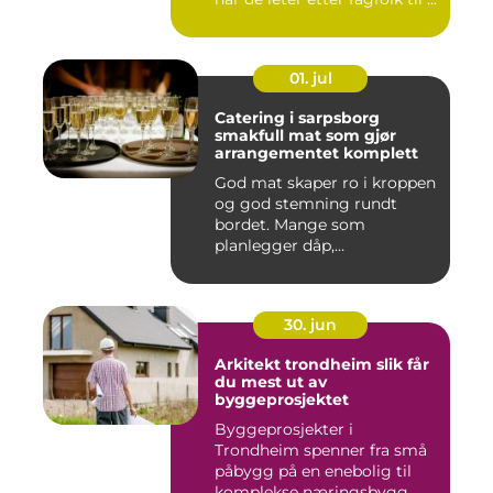
01. jul
Catering i sarpsborg
smakfull mat som gjør
arrangementet komplett
God mat skaper ro i kroppen
og god stemning rundt
bordet. Mange som
planlegger dåp,
konfirmasjon, bu...
30. jun
Arkitekt trondheim slik får
du mest ut av
byggeprosjektet
Byggeprosjekter i
Trondheim spenner fra små
påbygg på en enebolig til
komplekse næringsbygg