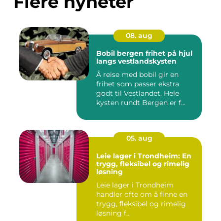
Flere nyheter
08. aug
Bobil bergen frihet på hjul
langs vestlandskysten
Å reise med bobil gir en
frihet som passer ekstra
godt til Vestlandet. Hele
kysten rundt Bergen er f...
05. aug
Leie lager i Trondheim: En
trygg, fleksibel og rimelig
løsning
Leie lager i Trondheim
handler ofte om å finne en
trygg, fleksibel og rimelig
løsning f...