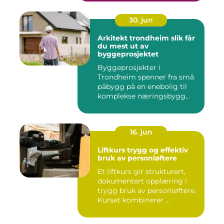
30. jun
Arkitekt trondheim slik får
du mest ut av
byggeprosjektet
Byggeprosjekter i
Trondheim spenner fra små
påbygg på en enebolig til
komplekse næringsbygg
med høye...
16. jun
Liftkurs trygg og effektiv
bruk av personløftere
Et liftkurs gir strukturert,
dokumentert opplæring i
trygg bruk av personløftere.
Kurset kombinerer ...