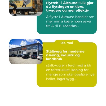
Flyttebil i Ålesund: Slik gjør
du flyttingen enklere,
tryggere og mer effektiv
Å flytte i Ålesund handler om
mer enn å bære noen esker
fra A til B. M&oslas...
09. mai
Stålbygg for moderne
næring, industri og
landbruk
stålbygg er i ferd med å bli
en foretrukket løsning for
mange som skal oppføre nye
haller, lagerbygg...