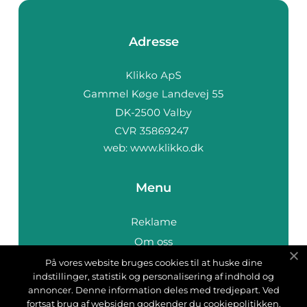
Adresse
web:
www.klikko.dk
Menu
Reklame
Om oss
Cookies
På vores website bruges cookies til at huske dine
indstillinger, statistik og personalisering af indhold og
Kontakt Oss
annoncer. Denne information deles med tredjepart. Ved
Sitemap
fortsat brug af websiden godkender du cookiepolitikken.