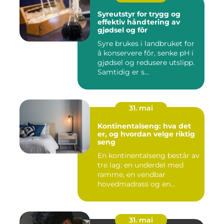
Syreutstyr for trygg og
effektiv håndtering av
gjødsel og fôr
Syre brukes i landbruket for
å konservere fôr, senke pH i
gjødsel og redusere utslipp.
Samtidig er s...
31. mai
Kontinentalseng: hva det
er, og hvordan velge riktig
seng
En kontinentalseng består av
tre lag: en underdel med
ramme, en vendbar
hovedmadrass og en
overmadra...
31. mai