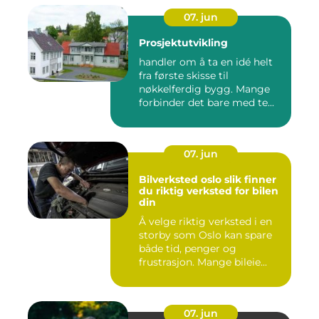
07. jun
Prosjektutvikling
handler om å ta en idé helt
fra første skisse til
nøkkelferdig bygg. Mange
forbinder det bare med te...
07. jun
Bilverksted oslo slik finner
du riktig verksted for bilen
din
Å velge riktig verksted i en
storby som Oslo kan spare
både tid, penger og
frustrasjon. Mange bileie...
07. jun