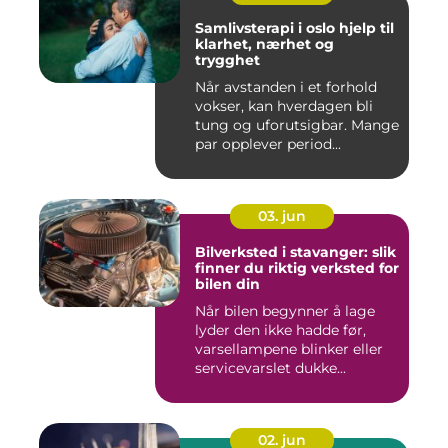
Samlivsterapi i oslo hjelp til
klarhet, nærhet og
trygghet
Når avstanden i et forhold
vokser, kan hverdagen bli
tung og uforutsigbar. Mange
par opplever period...
03. jun
Bilverksted i stavanger: slik
finner du riktig verksted for
bilen din
Når bilen begynner å lage
lyder den ikke hadde før,
varsellampene blinker eller
servicevarslet dukke...
02. jun