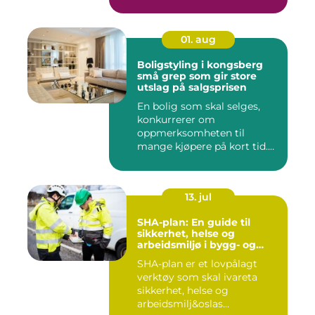
01. aug
Boligstyling i kongsberg
små grep som gir store
utslag på salgsprisen
En bolig som skal selges,
konkurrerer om
oppmerksomheten til
mange kjøpere på kort tid.
Bilder på Fi...
13. jul
SHA-plan: En guide til
sikkerhet, helse og
arbeidsmiljø i bygg- og
anleggsprosjekter
SHA-plan er et lovpålagt
verktøy som skal ivareta
sikkerhet, helse og
arbeidsmilj&oslas...