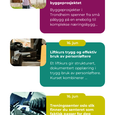
byggeprosjektet
Byggeprosjekter i
Trondheim spenner fra små
påbygg på en enebolig til
komplekse næringsbygg
med høye...
16. jun
Liftkurs trygg og effektiv
bruk av personløftere
Et liftkurs gir strukturert,
dokumentert opplæring i
trygg bruk av personløftere.
Kurset kombinerer ...
16. jun
Treningssenter oslo slik
finner du senteret som
faktisk passer for deg