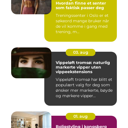
Hvordan finne et senter
som faktisk passer deg
Treningssenter i Oslo er et
søkeord mange bruker når
de vil komme i gang med
trening, m...
03. aug
Vippeløft tromsø: naturlig
markerte vipper uten
vippeekstensions
Vippeløft tromsø har blitt et
populært valg for deg som
ønsker mer markerte, bøyde
og mørkere vipper...
01. aug
Boligstyling i kongsberg