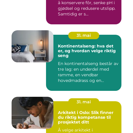
å konservere fôr, senke pH i
gjødsel og redusere utslipp.
Samtidig er s...
31. mai
Kontinentalseng: hva det
er, og hvordan velge riktig
seng
En kontinentalseng består av
tre lag: en underdel med
ramme, en vendbar
hovedmadrass og en
overmadra...
31. mai
Arkitekt i Oslo: Slik finner
du riktig kompetanse til
prosjektet ditt
Å velge arkitekt i