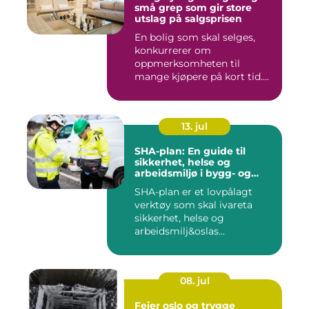
små grep som gir store
utslag på salgsprisen
En bolig som skal selges,
konkurrerer om
oppmerksomheten til
mange kjøpere på kort tid.
Bilder på Fi...
13. jul
SHA-plan: En guide til
sikkerhet, helse og
arbeidsmiljø i bygg- og
anleggsprosjekter
SHA-plan er et lovpålagt
verktøy som skal ivareta
sikkerhet, helse og
arbeidsmilj&oslas...
08. jul
Feier oslo og trygge