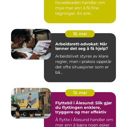
hovedstaden handler om
mye mer enn å få fine
tegninger. En arki...
15. mai
Arbeidsrett-advokat: Når
lønner det seg å få hjelp?
Arbeidslivet styres av klare
regler, men i praksis oppstår
det ofte situasjoner som er
bå...
13. mai
Flyttebil i Ålesund: Slik gjør
du flyttingen enklere,
tryggere og mer effektiv
Å flytte i Ålesund handler om
mer enn å bære noen esker