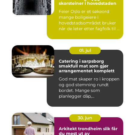
skorsteiner i hovedstaden
Feier Oslo er et søkeord
mange boligeiere i
hovedstadsområdet bruker
når de leter etter fagfolk til ...
01. jul
Catering i sarpsborg
smakfull mat som gjør
arrangementet komplett
God mat skaper ro i kroppen
og god stemning rundt
bordet. Mange som
planlegger dåp,
konfirmasjon, bu...
30. jun
Arkitekt trondheim slik får
du mest ut av