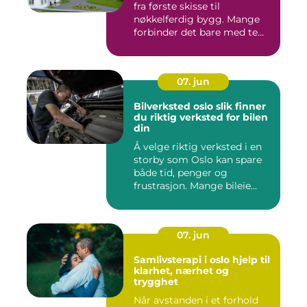
fra første skisse til
nøkkelferdig bygg. Mange
forbinder det bare med te...
07. jun
Bilverksted oslo slik finner
du riktig verksted for bilen
din
Å velge riktig verksted i en
storby som Oslo kan spare
både tid, penger og
frustrasjon. Mange bileie...
07. jun
Samlivsterapi i oslo hjelp til
klarhet, nærhet og
trygghet
Når avstanden i et forhold