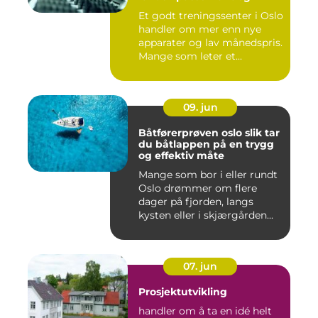
Et godt treningssenter i Oslo
handler om mer enn nye
apparater og lav månedspris.
Mange som leter et...
09. jun
Båtførerprøven oslo slik tar
du båtlappen på en trygg
og effektiv måte
Mange som bor i eller rundt
Oslo drømmer om flere
dager på fjorden, langs
kysten eller i skjærgården...
07. jun
Prosjektutvikling
handler om å ta en idé helt