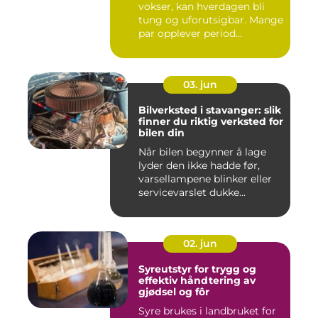
vokser, kan hverdagen bli
tung og uforutsigbar. Mange
par opplever period...
03. jun
Bilverksted i stavanger: slik
finner du riktig verksted for
bilen din
Når bilen begynner å lage
lyder den ikke hadde før,
varsellampene blinker eller
servicevarslet dukke...
02. jun
Syreutstyr for trygg og
effektiv håndtering av
gjødsel og fôr
Syre brukes i landbruket for