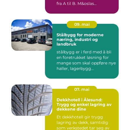
fra A til B. M&oslas...
09. mai
Stålbygg for moderne
næring, industri og
landbruk
stålbygg er i ferd med å bli
en foretrukket løsning for
mange som skal oppføre nye
haller, lagerbygg...
07. mai
Dekkhotell i Ålesund:
Trygg og enkel lagring av
dekkene dine
Et dekkhotell gir trygg
lagring av dekk, samtidig
som verkstedet tar seg av