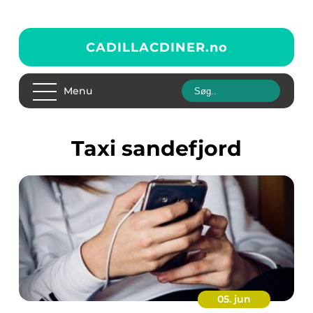
CADILLACDINER.
no
Menu
taxi sandefjord
05. jun